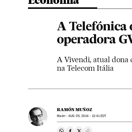
Economia
A Telefónica 
operadora G
A Vivendi, atual dona
na Telecom Itália
RAMÓN MUÑOZ
Madri -
AUG
05, 2014 - 12:41
EDT