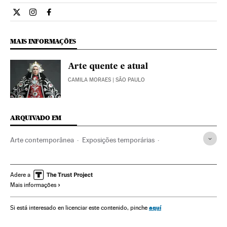
Cultura El País Brasil en Twitter
Cultura El País Brasil en Instagram
Cultura El País Brasil en Facebook
MAIS INFORMAÇÕES
Arte quente e atual
CAMILA MORAES
| SÃO PAULO
ARQUIVADO EM
Arte contemporânea
Exposições temporárias
São Paulo
Estado São Paulo
Investimento imobiliário
Artes plásticas
Brasil
Exposições
Agenda cultural
Adere a
Mais informações
Cultura
Arte
aquí
Si está interesado en licenciar este contenido, pinche