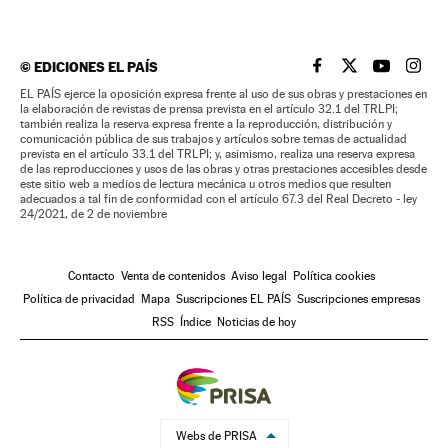
©
EDICIONES EL PAÍS
EL PAÍS BRASIL EN
EL PAÍS BRASI
EL PAÍS B
EL PA
EL PAÍS ejerce la oposición expresa frente al uso de sus obras y prestaciones en
la elaboración de revistas de prensa prevista en el artículo 32.1 del TRLPI;
también realiza la reserva expresa frente a la reproducción, distribución y
comunicación pública de sus trabajos y artículos sobre temas de actualidad
prevista en el artículo 33.1 del TRLPI; y, asimismo, realiza una reserva expresa
de las reproducciones y usos de las obras y otras prestaciones accesibles desde
este sitio web a medios de lectura mecánica u otros medios que resulten
adecuados a tal fin de conformidad con el artículo 67.3 del Real Decreto - ley
24/2021, de 2 de noviembre
Contacto
Venta de contenidos
Aviso legal
Política cookies
Política de privacidad
Mapa
Suscripciones EL PAÍS
Suscripciones empresas
RSS
Índice
Noticias de hoy
Webs de PRISA