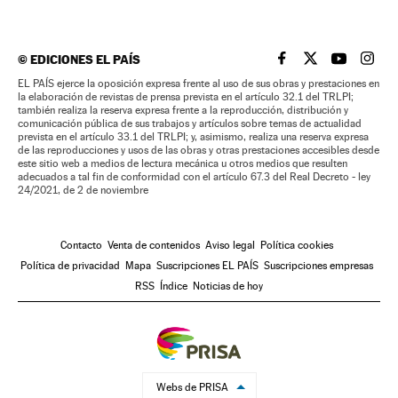
©
EDICIONES EL PAÍS
EL PAÍS BRASIL EN
EL PAÍS BRASI
EL PAÍS B
EL PA
EL PAÍS ejerce la oposición expresa frente al uso de sus obras y prestaciones en
la elaboración de revistas de prensa prevista en el artículo 32.1 del TRLPI;
también realiza la reserva expresa frente a la reproducción, distribución y
comunicación pública de sus trabajos y artículos sobre temas de actualidad
prevista en el artículo 33.1 del TRLPI; y, asimismo, realiza una reserva expresa
de las reproducciones y usos de las obras y otras prestaciones accesibles desde
este sitio web a medios de lectura mecánica u otros medios que resulten
adecuados a tal fin de conformidad con el artículo 67.3 del Real Decreto - ley
24/2021, de 2 de noviembre
Contacto
Venta de contenidos
Aviso legal
Política cookies
Política de privacidad
Mapa
Suscripciones EL PAÍS
Suscripciones empresas
RSS
Índice
Noticias de hoy
Webs de PRISA