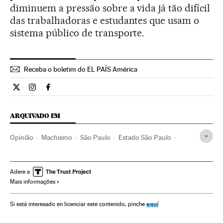
diminuem a pressão sobre a vida já tão difícil
das trabalhadoras e estudantes que usam o
sistema público de transporte.
Receba o boletim do EL PAÍS América
Opiniao El País Brasil en Twitter
Opiniao El País Brasil en Instagram
Opiniao El País Brasil en Facebook
ARQUIVADO EM
Opinião
Machismo
São Paulo
Estado São Paulo
Brasil
Transporte urbano
Preconceitos
América do Sul
América Latina
Problemas sociais
Adere a
Mais informações
América
Transporte
Direitos mulher
Mulheres
Relações gênero
Sociedade
aquí
Si está interesado en licenciar este contenido, pinche