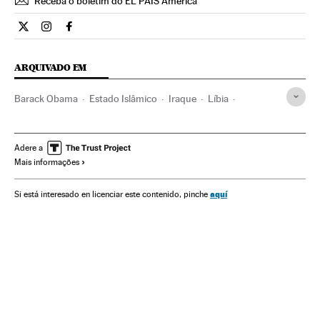
Receba o boletim do EL PAÍS América
Internacional El País Brasil en Twitter
Internacional El País Brasil en Instagram
Internacional El País Brasil en Facebook
ARQUIVADO EM
Barack Obama
Estado Islâmico
Iraque
Líbia
terrorismo islâmico
Magrebe
Estados Unidos
África
América do Norte
Ásia
Grupos terroristas
Etnias
Adere a
Mais informações
Guerra
América
Terrorismo
Conflitos
Sociedade
Oriente médio
aquí
Si está interesado en licenciar este contenido, pinche