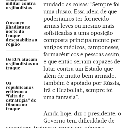
mudado as coisas: “Sempre foi
militar contra
os jihadistas
uma ilusão. Essa ideia de que
poderíamos ter fornecido
O avanço
armas leves ou mesmo mais
jihadista no
sofisticadas a uma oposição
norte do
Iraque
composta principalmente por
desestabiliza a
região
antigos médicos, camponeses,
farmacêuticos e pessoas assim,
Os EUA atacam
e que então seriam capazes de
os jihadistas no
lutar contra um Estado que
Iraque
além de muito bem armado,
também é apoiado por Rússia,
Os
republicanos
Irã e Hezbollah, sempre foi
criticam a
uma fantasia”.
“falta de
estratégia” de
Obama no
Iraque
Ainda hoje, diz o presidente, o
Governo tem dificuldade de
encontrar, treinar e armar um número