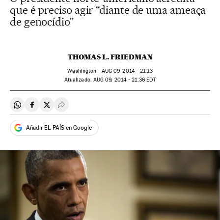
que é preciso agir “diante de uma ameaça
de genocídio”
THOMAS L. FRIEDMAN
Washington -
AUG
09, 2014 - 21:13
atualizado:
AUG
09, 2014 - 21:36
EDT
Compartir en Whatsapp
Compartir en Facebook
Compartir en Twitter
Desplegar Redes Sociales
Añadir EL PAÍS en Google