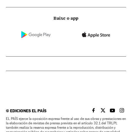
Baixe o app
©
EDICIONES EL PAÍS
EL PAÍS BRASIL EN
EL PAÍS BRASI
EL PAÍS B
EL PA
EL PAÍS ejerce la oposición expresa frente al uso de sus obras y prestaciones en
la elaboración de revistas de prensa prevista en el artículo 32.1 del TRLPI;
también realiza la reserva expresa frente a la reproducción, distribución y