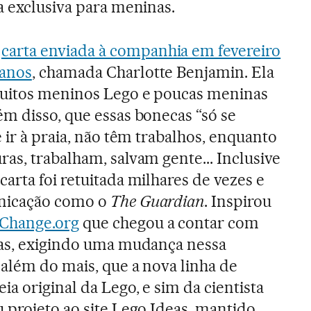
a exclusiva para meninas.
a
carta enviada à companhia em fevereiro
 anos
, chamada Charlotte Benjamin. Ela
muitos meninos Lego e poucas meninas
m disso, que essas bonecas “só se
 ir à praia, não têm trabalhos, enquanto
as, trabalham, salvam gente... Inclusive
arta foi retuitada milhares de vezes e
nicação como o
The Guardian
. Inspirou
 Change.org
que chegou a contar com
ras, exigindo uma mudança nessa
 além do mais, que a nova linha de
a original da Lego, e sim da cientista
 projeto ao site Lego Ideas, mantido