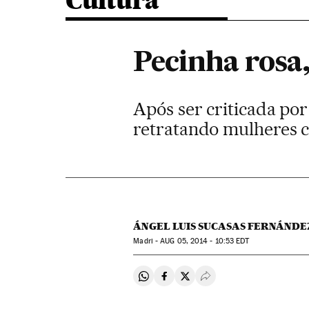
Cultura
Pecinha rosa,
Após ser criticada po
retratando mulheres c
ÁNGEL LUIS SUCASAS FERNÁNDE
Madri -
AUG
05, 2014 - 10:53
EDT
Compartir en Whatsapp
Compartir en Facebook
Compartir en Twitter
Desplegar Redes Soci