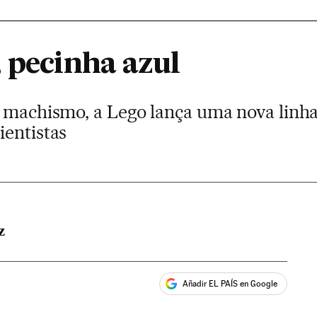
 pecinha azul
r machismo, a Lego lança uma nova linh
ientistas
Z
Añadir EL PAÍS en Google
ales