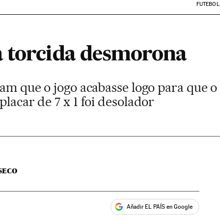
FUTEBOL
 torcida desmorona
iam que o jogo acabasse logo para que o
placar de 7 x 1 foi desolador
 SECO
Añadir EL PAÍS en Google
ales