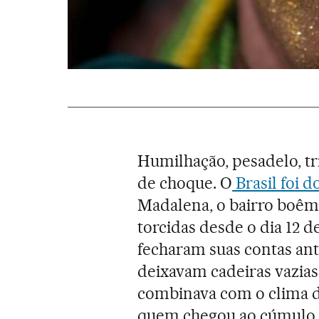
Humilhação, pesadelo, t
de choque. O
Brasil foi 
Madalena, o bairro boêmi
torcidas desde o dia 12 de
fecharam suas contas ant
deixavam cadeiras vazia
combinava com o clima d
quem chegou ao cúmulo d