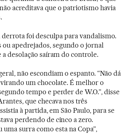
ão acreditava que o patriotismo havia
.
a derrota foi desculpa para vandalismo.
ou apedrejados, segundo o jornal
e a desolação saíram do controle.
geral, não escondiam o espanto. “Não dá
tá virando um chocolate. É melhor o
 segundo tempo e perder de W.O.”, disse
rantes, que checava nos três
ssistia à partida, em São Paulo, para se
stava perdendo de cinco a zero.
 uma surra como esta na Copa”,