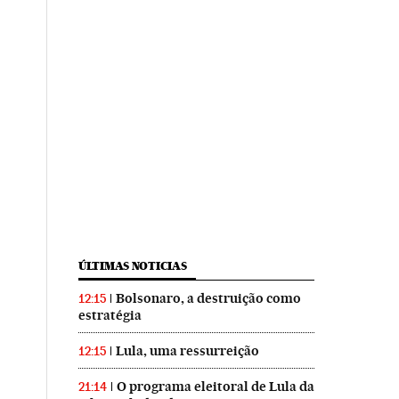
ÚLTIMAS NOTICIAS
Bolsonaro, a destruição como
12:15
estratégia
Lula, uma ressurreição
12:15
O programa eleitoral de Lula da
21:14