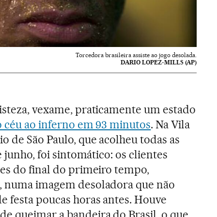
Torcedora brasileira assiste ao jogo desolada.
DARIO LOPEZ-MILLS (AP)
risteza, vexame, praticamente um estado
do céu ao inferno em 93 minutos
. Na Vila
o de São Paulo, que acolheu todas as
 junho, foi sintomático: os clientes
es do final do primeiro tempo,
s, numa imagem desoladora que não
e festa poucas horas antes. Houve
e queimar a bandeira do Brasil, o que