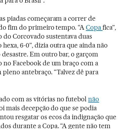
para o Brasil”.
, as piadas começaram a correr de
 do fim do primeiro tempo. “A
Copa
fica”,
to do Corcovado sustentava duas
hexa, 6-0”, dizia outra que ainda não
 desastre. Em outro bar, o garçom
oto no Facebook de um braço com a
 pleno antebraço. “Talvez dê para
do com as vitórias no futebol
não
1 foi mais decepção do que se podia
ntou resgatar os ecos da indignação que
ados durante a Copa. “A gente não tem