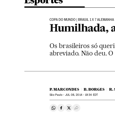
Esportes
COPA DO MUNDO | BRASIL 1 X 7 ALEMANHA
Humilhada, a
Os brasileiros só quer
abreviado. Não deu. O 
P. MARCONDES
B. BORGES
R.
São Paulo -
JUL
08, 2014 - 19:34
EDT
Compartir en Whatsapp
Compartir en Facebook
Compartir en Twitter
Desplegar Redes Soci