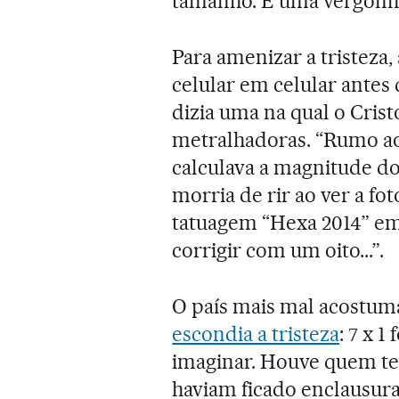
tamanho. É uma vergonha 
Para amenizar a tristeza
celular em celular antes
dizia uma na qual o Cris
metralhadoras. “Rumo ao 
calculava a magnitude do
morria de rir ao ver a f
tatuagem “Hexa 2014” em
corrigir com um oito...”.
O país mais mal acostuma
escondia a tristeza
: 7 x 
imaginar. Houve quem te
haviam ficado enclausur