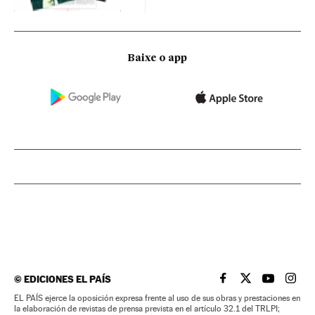
Baixe o app
©
EDICIONES EL PAÍS
EL PAÍS BRASIL EN
EL PAÍS BRASI
EL PAÍS B
EL PA
EL PAÍS ejerce la oposición expresa frente al uso de sus obras y prestaciones en
la elaboración de revistas de prensa prevista en el artículo 32.1 del TRLPI;