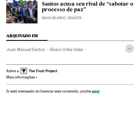
Santos acusa seu rival de “sabotar o
processo de paz”
SILVIA BLANCO
| BOGOTÁ
ARQUIVADO EM
Juan Manuel Santos
Álvaro Uribe Velez
Óscar Iván Zuluaga
Debate eleitoral
Partido de la U
Eleições Colômbia 2014
Candidaturas políticas
Adere a
Mais informações
Atos eleitorais
Eleições Colômbia
Eleições presidenciais
Eleições
Centro Democrático
Colômbia
aquí
Si está interesado en licenciar este contenido, pinche
Partidos políticos
América do Sul
América Latina
América
Política