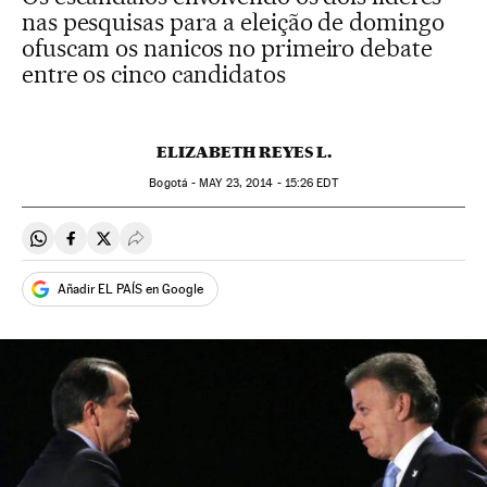
nas pesquisas para a eleição de domingo
ofuscam os nanicos no primeiro debate
entre os cinco candidatos
ELIZABETH REYES L.
Bogotá -
MAY
23, 2014 - 15:26
EDT
Compartir en Whatsapp
Compartir en Facebook
Compartir en Twitter
Desplegar Redes Sociales
Añadir EL PAÍS en Google