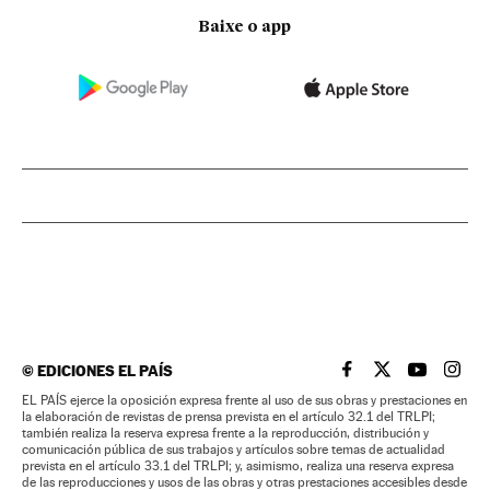
Baixe o app
©
EDICIONES EL PAÍS
EL PAÍS BRASIL EN
EL PAÍS BRASI
EL PAÍS B
EL PA
EL PAÍS ejerce la oposición expresa frente al uso de sus obras y prestaciones en
la elaboración de revistas de prensa prevista en el artículo 32.1 del TRLPI;
también realiza la reserva expresa frente a la reproducción, distribución y
comunicación pública de sus trabajos y artículos sobre temas de actualidad
prevista en el artículo 33.1 del TRLPI; y, asimismo, realiza una reserva expresa
de las reproducciones y usos de las obras y otras prestaciones accesibles desde