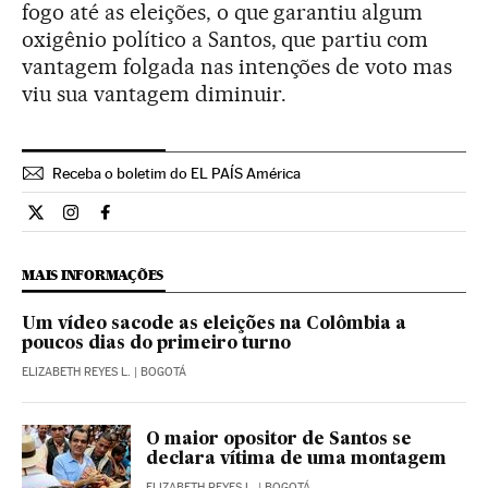
fogo até as eleições, o que garantiu algum
oxigênio político a Santos, que partiu com
vantagem folgada nas intenções de voto mas
viu sua vantagem diminuir.
Receba o boletim do EL PAÍS América
Internacional El País Brasil en Twitter
Internacional El País Brasil en Instagram
Internacional El País Brasil en Facebook
MAIS INFORMAÇÕES
Um vídeo sacode as eleições na Colômbia a
poucos dias do primeiro turno
ELIZABETH REYES L.
| BOGOTÁ
O maior opositor de Santos se
declara vítima de uma montagem
ELIZABETH REYES L.
| BOGOTÁ