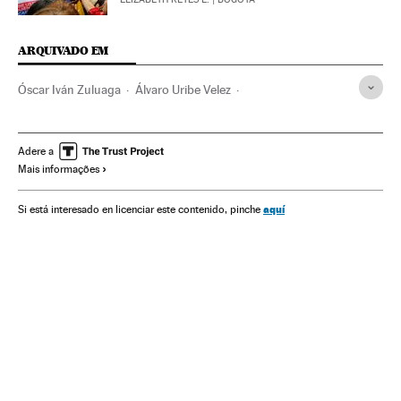
ARQUIVADO EM
Óscar Iván Zuluaga
Álvaro Uribe Velez
Juan Manuel Santos
FARC
Eleições Colômbia 2014
Candidaturas políticas
Partido de la U
Guerrilhas
Adere a
Mais informações
Eleições Colômbia
Narcotráfico
Eleições presidenciais
Guerra
Eleições
Grupos terroristas
Conflitos
aquí
Si está interesado en licenciar este contenido, pinche
Terrorismo
Delitos contra saúde pública
Centro Democrático
Colômbia
Partidos políticos
América do Sul
América Latina
América
Política