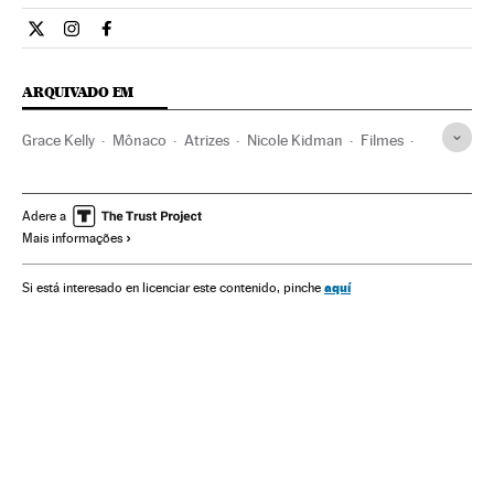
Cultura El País Brasil en Twitter
Cultura El País Brasil en Instagram
Cultura El País Brasil en Facebook
ARQUIVADO EM
Grace Kelly
Mônaco
Atrizes
Nicole Kidman
Filmes
Festival Cannes 2014
Cannes
Festival Cannes
Festivais cinema
França
Festivais
Cinema
Adere a
Mais informações
Europa Ocidental
Eventos
Europa
Sociedade
aquí
Si está interesado en licenciar este contenido, pinche