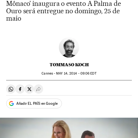
Mônaco’ inaugura o evento A Palma de
Ouro será entregue no domingo, 25 de
maio
TOMMASO KOCH
Cannes -
MAY
14, 2014 - 09:06
EDT
Compartir en Whatsapp
Compartir en Facebook
Compartir en Twitter
Desplegar Redes Sociales
Añadir EL PAÍS en Google