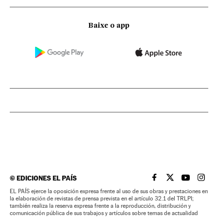
Baixe o app
©
EDICIONES EL PAÍS
EL PAÍS BRASIL EN
EL PAÍS BRASI
EL PAÍS B
EL PA
EL PAÍS ejerce la oposición expresa frente al uso de sus obras y prestaciones en
la elaboración de revistas de prensa prevista en el artículo 32.1 del TRLPI;
también realiza la reserva expresa frente a la reproducción, distribución y
comunicación pública de sus trabajos y artículos sobre temas de actualidad