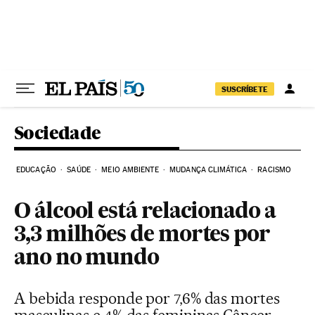
Pular para o conteúdo
SUSCRÍBETE
Sociedade
EDUCAÇÃO
SAÚDE
MEIO AMBIENTE
MUDANÇA CLIMÁTICA
RACISMO
O álcool está relacionado a
3,3 milhões de mortes por
ano no mundo
A bebida responde por 7,6% das mortes