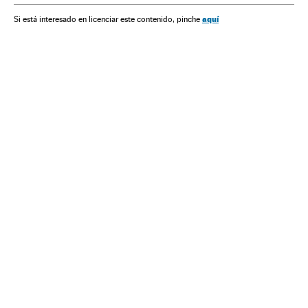
Sociedade
aquí
Si está interesado en licenciar este contenido, pinche