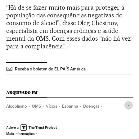
“Há de se fazer muito mais para proteger a
população das consequências negativas do
consumo de álcool”, disse Oleg Chestnov,
especialista em doenças crônicas e saúde
mental da OMS. Com esses dados “não há vez
para a complacência”.
Receba o boletim do EL PAÍS América
ARQUIVADO EM
Alcoolismo
OMS
Vícios
Espanha
Doenças
Medicina
Saúde pública
Política sanitária
Previdência
Saúde
ONU
Organizações internacionais
Adere a
Mais informações
Relações exteriores
Consumo álcool
Problemas sociais