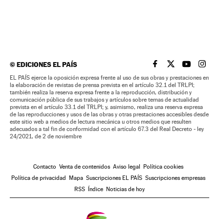
©
EDICIONES EL PAÍS
EL PAÍS BRASIL EN
EL PAÍS BRASI
EL PAÍS B
EL PA
EL PAÍS ejerce la oposición expresa frente al uso de sus obras y prestaciones en
la elaboración de revistas de prensa prevista en el artículo 32.1 del TRLPI;
también realiza la reserva expresa frente a la reproducción, distribución y
comunicación pública de sus trabajos y artículos sobre temas de actualidad
prevista en el artículo 33.1 del TRLPI; y, asimismo, realiza una reserva expresa
de las reproducciones y usos de las obras y otras prestaciones accesibles desde
este sitio web a medios de lectura mecánica u otros medios que resulten
adecuados a tal fin de conformidad con el artículo 67.3 del Real Decreto - ley
24/2021, de 2 de noviembre
Contacto
Venta de contenidos
Aviso legal
Política cookies
Política de privacidad
Mapa
Suscripciones EL PAÍS
Suscripciones empresas
RSS
Índice
Noticias de hoy