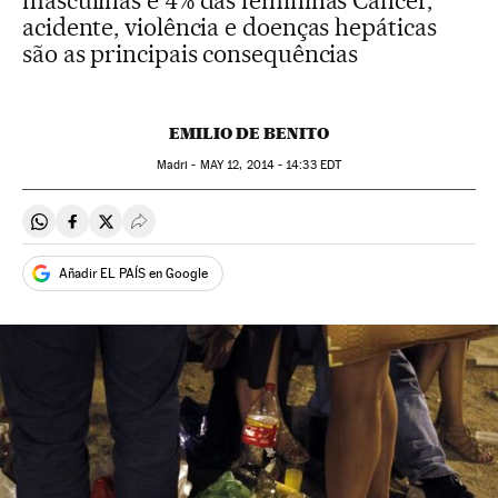
masculinas e 4% das femininas Câncer,
acidente, violência e doenças hepáticas
são as principais consequências
EMILIO DE BENITO
Madri -
MAY
12, 2014 - 14:33
EDT
Compartir en Whatsapp
Compartir en Facebook
Compartir en Twitter
Desplegar Redes Sociales
Añadir EL PAÍS en Google