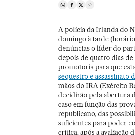
Compartir en Whatsapp
Compartir en Facebook
Compartir en Twitter
Desplegar Redes Soci
A polícia da Irlanda do 
domingo à tarde (horário
denúncias o líder do par
depois de quatro dias de 
promotoria para que est
sequestro e assassinato
mãos do IRA (Exército R
decidirão pela abertura
caso em função das prova
republicano, das possibi
suficientes para poder 
crítica, após a avaliação