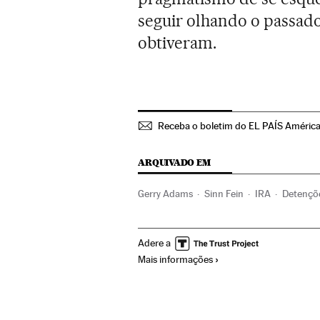
seguir olhando o passado
obtiveram.
Receba o boletim do EL PAÍS Améric
ARQUIVADO EM
Gerry Adams
Sinn Fein
IRA
Detençõ
Europa Ocidental
Grupos terroristas
E
Adere a
Mais informações