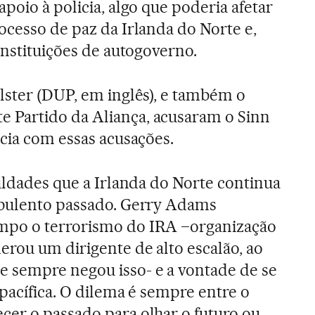
poio à policia, algo que poderia afetar
ocesso de paz da Irlanda do Norte e,
instituições de autogoverno.
lster (DUP, em inglês), e também o
Partido da Aliança, acusaram o Sinn
ícia com essas acusações.
culdades que a Irlanda do Norte continua
rbulento passado. Gerry Adams
mpo o terrorismo do IRA –organização
erou um dirigente de alto escalão, ao
sempre negou isso- e a vontade de se
pacífica. O dilema é sempre entre o
er o passado para olhar o futuro ou