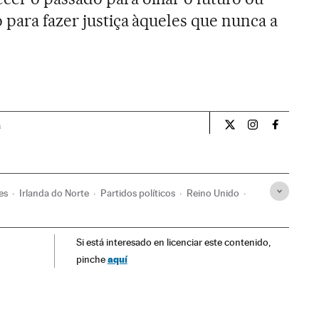
 para fazer justiça àqueles que nunca a
a
Internacional El Pa
Internacional
Internac
es
Irlanda do Norte
Partidos políticos
Reino Unido
uropa
Terrorismo
Política
Processo judicial
Justiça
Si está interesado en licenciar este contenido,
aquí
pinche