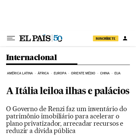
Pular para o conteúdo
SUSCRÍBETE
Internacional
AMÉRICA LATINA
ÁFRICA
EUROPA
ORIENTE MÉDIO
CHINA
EUA
A Itália leiloa ilhas e palácios
O Governo de Renzi faz um inventário do
patrimônio imobiliário para acelerar o
plano privatizador, arrecadar recursos e
reduzir a dívida pública