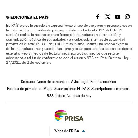
©
EDICIONES EL PAÍS
EL PAÍS BRASIL EN
EL PAÍS BRASI
EL PAÍS B
EL PA
EL PAÍS ejerce la oposición expresa frente al uso de sus obras y prestaciones en
la elaboración de revistas de prensa prevista en el artículo 32.1 del TRLPI;
también realiza la reserva expresa frente a la reproducción, distribución y
comunicación pública de sus trabajos y artículos sobre temas de actualidad
prevista en el artículo 33.1 del TRLPI; y, asimismo, realiza una reserva expresa
de las reproducciones y usos de las obras y otras prestaciones accesibles desde
este sitio web a medios de lectura mecánica u otros medios que resulten
adecuados a tal fin de conformidad con el artículo 67.3 del Real Decreto - ley
24/2021, de 2 de noviembre
Contacto
Venta de contenidos
Aviso legal
Política cookies
Política de privacidad
Mapa
Suscripciones EL PAÍS
Suscripciones empresas
RSS
Índice
Noticias de hoy
Webs de PRISA