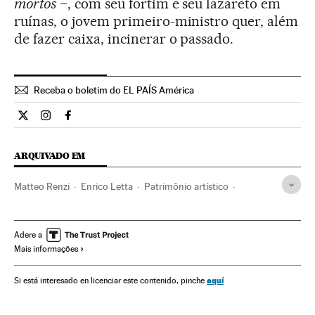
mortos
–, com seu fortim e seu lazareto em
ruínas, o jovem primeiro-ministro quer, além
de fazer caixa, incinerar o passado.
Receba o boletim do EL PAÍS América
Internacional El País Brasil en Twitter
Internacional El País Brasil en Instagram
Internacional El País Brasil en Facebook
ARQUIVADO EM
Matteo Renzi
Enrico Letta
Patrimônio artístico
Reformas políticas
Silvio Berlusconi
Itália
Dívida pública
Patrimônio histórico
Adere a
Mais informações
Financiamento déficit
Europa Ocidental
Déficit público
Europa
Finanças públicas
Política
Finanças
aquí
Si está interesado en licenciar este contenido, pinche
Patrimônio cultural
Cultura
Arte