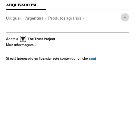
ARQUIVADO EM
Uruguai
Argentina
Produtos agrários
Economia agrária
América do Sul
América Latina
Consumo
América
Soja
Alimentos
Agricultura
Adere a
Mais informações
Agronegócio
Alimentação
Indústria
aquí
Si está interesado en licenciar este contenido, pinche