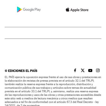
©
EDICIONES EL PAÍS
EL PAÍS BRASIL EN
EL PAÍS BRASI
EL PAÍS B
EL PA
EL PAÍS ejerce la oposición expresa frente al uso de sus obras y prestaciones en
la elaboración de revistas de prensa prevista en el artículo 32.1 del TRLPI;
también realiza la reserva expresa frente a la reproducción, distribución y
comunicación pública de sus trabajos y artículos sobre temas de actualidad
prevista en el artículo 33.1 del TRLPI; y, asimismo, realiza una reserva expresa
de las reproducciones y usos de las obras y otras prestaciones accesibles desde
este sitio web a medios de lectura mecánica u otros medios que resulten
adecuados a tal fin de conformidad con el artículo 67.3 del Real Decreto - ley
24/2021, de 2 de noviembre