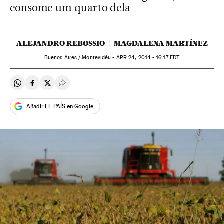
consome um quarto dela
ALEJANDRO REBOSSIO
MAGDALENA MARTÍNEZ
Buenos Aires / Montevidéu -
APR
24, 2014 - 16:17
EDT
Compartir en Whatsapp
Compartir en Facebook
Compartir en Twitter
Desplegar Redes Sociales
Añadir EL PAÍS en Google