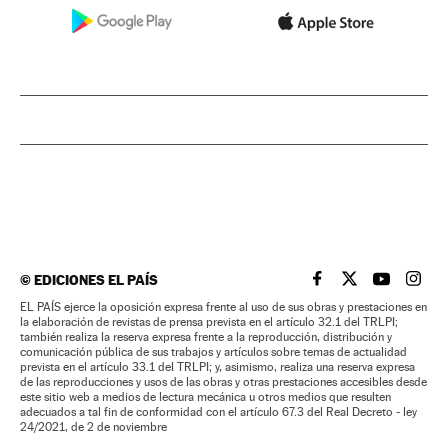
©
EDICIONES EL PAÍS
EL PAÍS BRASIL EN
EL PAÍS BRASI
EL PAÍS B
EL PA
EL PAÍS ejerce la oposición expresa frente al uso de sus obras y prestaciones en
la elaboración de revistas de prensa prevista en el artículo 32.1 del TRLPI;
también realiza la reserva expresa frente a la reproducción, distribución y
comunicación pública de sus trabajos y artículos sobre temas de actualidad
prevista en el artículo 33.1 del TRLPI; y, asimismo, realiza una reserva expresa
de las reproducciones y usos de las obras y otras prestaciones accesibles desde
este sitio web a medios de lectura mecánica u otros medios que resulten
adecuados a tal fin de conformidad con el artículo 67.3 del Real Decreto - ley
24/2021, de 2 de noviembre