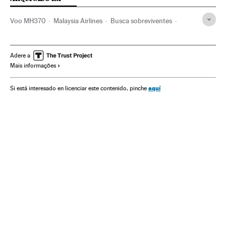
Voo MH370
Malaysia Airlines
Busca sobreviventes
Acidentes aéreos
Malásia
Austrália
Sudeste asiático
Ásia
Aviões comerciais
Aviões
Transporte aéreo
Adere a
Mais informações
Transporte
aquí
Si está interesado en licenciar este contenido, pinche