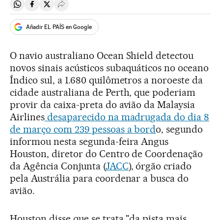
Compartir en Whatsapp
Compartir en Facebook
Compartir en Twitter
Desplegar Redes Sociales
Añadir EL PAÍS en Google
O navio australiano Ocean Shield detectou
novos sinais acústicos subaquáticos no oceano
Índico sul, a 1.680 quilômetros a noroeste da
cidade australiana de Perth, que poderiam
provir da caixa-preta do avião da Malaysia
Airlines
desaparecido na madrugada do dia 8
de março com 239 pessoas a bord
o, segundo
informou nesta segunda-feira Angus
Houston, diretor do Centro de Coordenação
da Agência Conjunta (
JACC
), órgão criado
pela Austrália para coordenar a busca do
avião.
Houston disse que se trata "da pista mais