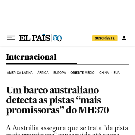
Pular para o conteúdo
SUSCRÍBETE
Internacional
AMÉRICA LATINA
ÁFRICA
EUROPA
ORIENTE MÉDIO
CHINA
EUA
Um barco australiano
detecta as pistas “mais
promissoras” do MH370
A Austrália assegura que se trata "da pista