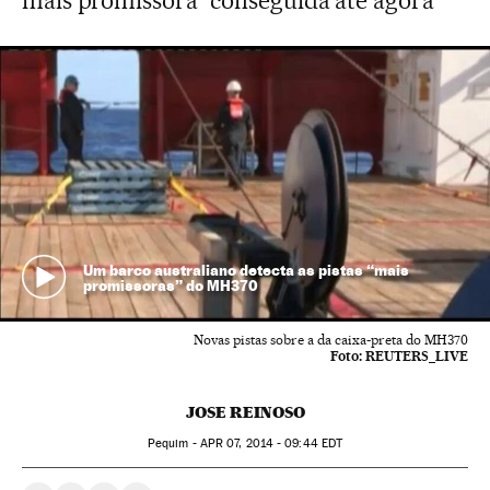
mais promissora” conseguida até agora
Um barco australiano detecta as pistas “mais
promissoras” do MH370
Novas pistas sobre a da caixa-preta do MH370
Foto:
REUTERS_LIVE
JOSE REINOSO
Pequim -
APR
07, 2014 - 09:44
EDT