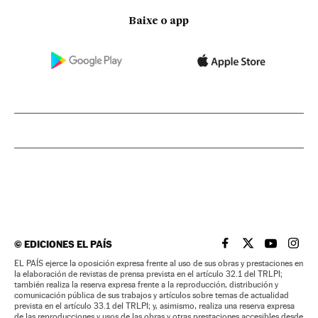
Baixe o app
©
EDICIONES EL PAÍS
EL PAÍS BRASIL EN
EL PAÍS BRASI
EL PAÍS B
EL PA
EL PAÍS ejerce la oposición expresa frente al uso de sus obras y prestaciones en
la elaboración de revistas de prensa prevista en el artículo 32.1 del TRLPI;
también realiza la reserva expresa frente a la reproducción, distribución y
comunicación pública de sus trabajos y artículos sobre temas de actualidad
prevista en el artículo 33.1 del TRLPI; y, asimismo, realiza una reserva expresa
de las reproducciones y usos de las obras y otras prestaciones accesibles desde