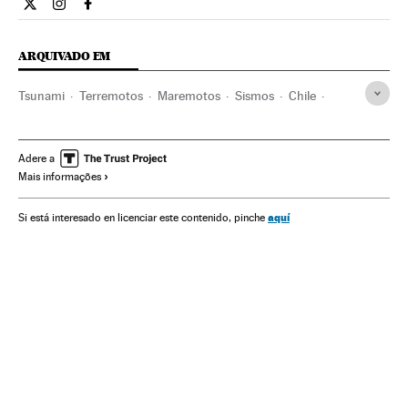
Internacional El País Brasil en Twitter
Internacional El País Brasil en Instagram
Internacional El País Brasil en Facebook
ARQUIVADO EM
Tsunami
Terremotos
Maremotos
Sismos
Chile
Desastres naturais
Desastres
América do Sul
América Latina
Acontecimentos
América
Adere a
Mais informações
aquí
Si está interesado en licenciar este contenido, pinche