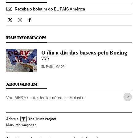
Receba o boletim do EL PAÍS América
Internacional El País Brasil en Twitter
Internacional El País Brasil en Instagram
Internacional El País Brasil en Facebook
MAIS INFORMAÇÕES
O dia a dia das buscas pelo Boeing
777
EL PAÍS
| MADRI
ARQUIVADO EM
Voo MH370
Acidentes aéreos
Malásia
Malaysia Airlines
Busca sobreviventes
Sudeste asiático
China
Linhas aéreas
Emergências
Acidentes
Adere a
Mais informações
Ásia oriental
Empresas transporte
Ásia
Empresas