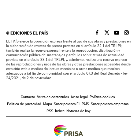
©
EDICIONES EL PAÍS
EL PAÍS BRASIL EN
EL PAÍS BRASI
EL PAÍS B
EL PA
EL PAÍS ejerce la oposición expresa frente al uso de sus obras y prestaciones en
la elaboración de revistas de prensa prevista en el artículo 32.1 del TRLPI;
también realiza la reserva expresa frente a la reproducción, distribución y
comunicación pública de sus trabajos y artículos sobre temas de actualidad
prevista en el artículo 33.1 del TRLPI; y, asimismo, realiza una reserva expresa
de las reproducciones y usos de las obras y otras prestaciones accesibles desde
este sitio web a medios de lectura mecánica u otros medios que resulten
adecuados a tal fin de conformidad con el artículo 67.3 del Real Decreto - ley
24/2021, de 2 de noviembre
Contacto
Venta de contenidos
Aviso legal
Política cookies
Política de privacidad
Mapa
Suscripciones EL PAÍS
Suscripciones empresas
RSS
Índice
Noticias de hoy