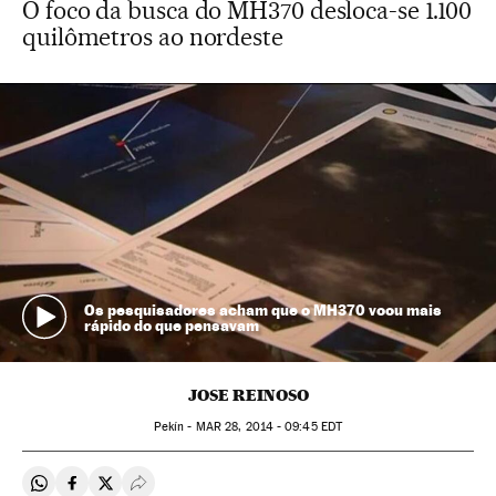
O foco da busca do MH370 desloca-se 1.100
quilômetros ao nordeste
Os pesquisadores acham que o MH370 voou mais
rápido do que pensavam
JOSE REINOSO
Pekín -
MAR
28, 2014 - 09:45
EDT
Compartir en Whatsapp
Compartir en Facebook
Compartir en Twitter
Desplegar Redes Sociales