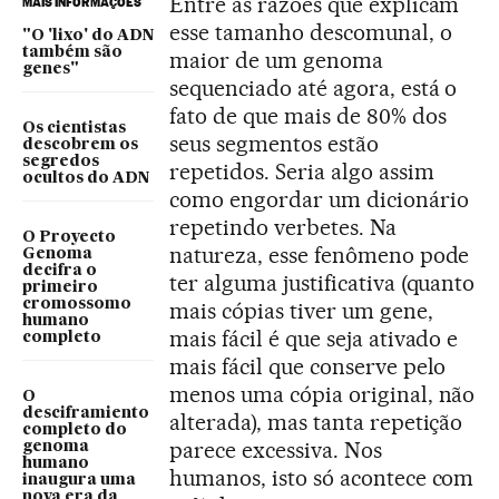
Entre as razões que explicam
MAIS INFORMAÇÕES
esse tamanho descomunal, o
"O 'lixo' do ADN
também são
maior de um genoma
genes"
sequenciado até agora, está o
fato de que mais de 80% dos
Os cientistas
seus segmentos estão
descobrem os
segredos
repetidos. Seria algo assim
ocultos do ADN
como engordar um dicionário
repetindo verbetes. Na
O Proyecto
natureza, esse fenômeno pode
Genoma
decifra o
ter alguma justificativa (quanto
primeiro
cromossomo
mais cópias tiver um gene,
humano
mais fácil é que seja ativado e
completo
mais fácil que conserve pelo
menos uma cópia original, não
O
desciframiento
alterada), mas tanta repetição
completo do
parece excessiva. Nos
genoma
humano
humanos, isto só acontece com
inaugura uma
nova era da