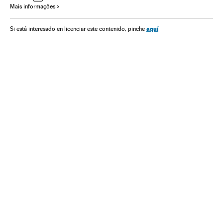
Mais informações
Meio ambiente
Genoma
Genes
DNA
Cromossomas
Células
Genética
Biologia
Ciências naturais
Ciência
aquí
Si está interesado en licenciar este contenido, pinche