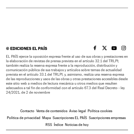
©
EDICIONES EL PAÍS
EL PAÍS BRASIL EN
EL PAÍS BRASI
EL PAÍS B
EL PA
EL PAÍS ejerce la oposición expresa frente al uso de sus obras y prestaciones en
la elaboración de revistas de prensa prevista en el artículo 32.1 del TRLPI;
también realiza la reserva expresa frente a la reproducción, distribución y
comunicación pública de sus trabajos y artículos sobre temas de actualidad
prevista en el artículo 33.1 del TRLPI; y, asimismo, realiza una reserva expresa
de las reproducciones y usos de las obras y otras prestaciones accesibles desde
este sitio web a medios de lectura mecánica u otros medios que resulten
adecuados a tal fin de conformidad con el artículo 67.3 del Real Decreto - ley
24/2021, de 2 de noviembre
Contacto
Venta de contenidos
Aviso legal
Política cookies
Política de privacidad
Mapa
Suscripciones EL PAÍS
Suscripciones empresas
RSS
Índice
Noticias de hoy