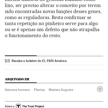
lixo, ser preciso alterar o conceito por terem
sido encontradas novas funções desses genes,
como as reguladoras. Resta confirmar se
tanta repetição no pinheiro serve para algo
ou se é apenas um defeito que não atrapalha
o funcionamento do resto.
Receba o boletim do EL PAÍS América
ARQUIVADO EM
Genoma humano
Plantas
Masters Augusta
Exploração florestal
Árvores
Silvicultura
Flora
Golfe
Competições
Esportes
Espécies
Agronegócio
Adere a