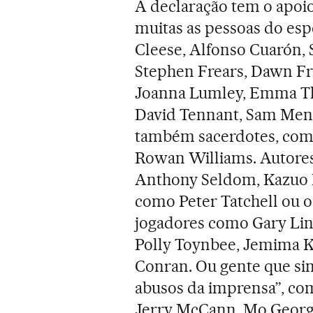
A declaração tem o apoi
muitas as pessoas do esp
Cleese, Alfonso Cuarón, 
Stephen Frears, Dawn Fr
Joanna Lumley, Emma Th
David Tennant, Sam Mend
também sacerdotes, como
Rowan Williams. Autores,
Anthony Seldom, Kazuo I
como Peter Tatchell ou o
jogadores como Gary Line
Polly Toynbee, Jemima 
Conran. Ou gente que si
abusos da imprensa”, com
Jerry McCann, Mo George