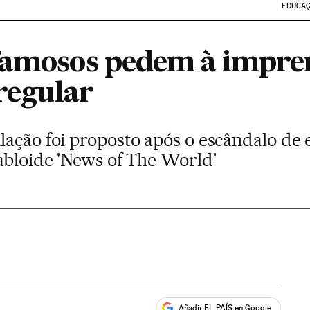
EDUCA
famosos pedem à impren
 regular
ação foi proposto após o escândalo de es
abloide 'News of The World'
Añadir EL PAÍS en Google