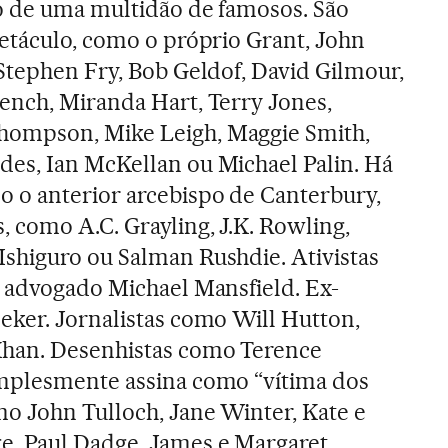
o de uma multidão de famosos. São
etáculo, como o próprio Grant, John
Stephen Fry, Bob Geldof, David Gilmour,
ench, Miranda Hart, Terry Jones,
ompson, Mike Leigh, Maggie Smith,
es, Ian McKellan ou Michael Palin. Há
 o anterior arcebispo de Canterbury,
 como A.C. Grayling, J.K. Rowling,
shiguro ou Salman Rushdie. Ativistas
 advogado Michael Mansfield. Ex-
ker. Jornalistas como Will Hutton,
Khan. Desenhistas como Terence
mplesmente assina como “vítima dos
o John Tulloch, Jane Winter, Kate e
, Paul Dadge, James e Margaret