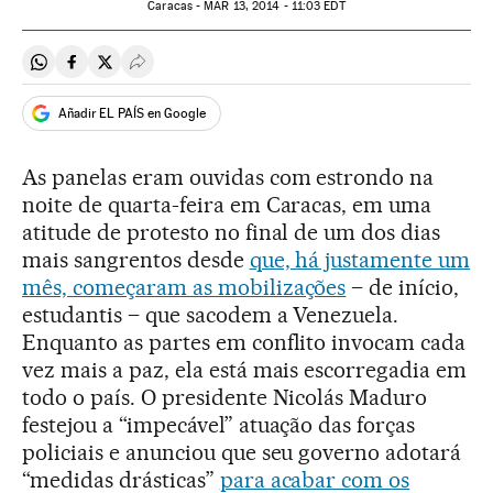
Caracas -
MAR
13, 2014 - 11:03
EDT
Compartir en Whatsapp
Compartir en Facebook
Compartir en Twitter
Desplegar Redes Sociales
Añadir EL PAÍS en Google
As panelas eram ouvidas com estrondo na
noite de quarta-feira em Caracas, em uma
atitude de protesto no final de um dos dias
mais sangrentos desde
que, há justamente um
mês, começaram as mobilizações
– de início,
estudantis – que sacodem a Venezuela.
Enquanto as partes em conflito invocam cada
vez mais a paz, ela está mais escorregadia em
todo o país. O presidente Nicolás Maduro
festejou a “impecável” atuação das forças
policiais e anunciou que seu governo adotará
“medidas drásticas”
para acabar com os