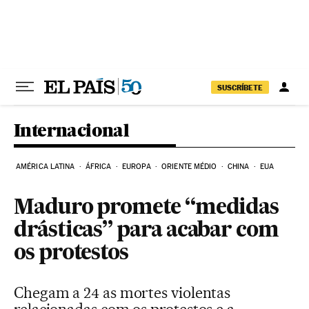
Pular para o conteúdo
SUSCRÍBETE
Internacional
AMÉRICA LATINA
ÁFRICA
EUROPA
ORIENTE MÉDIO
CHINA
EUA
Maduro promete “medidas
drásticas” para acabar com
os protestos
Chegam a 24 as mortes violentas