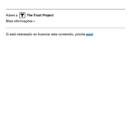
Mal-estar social
América do Sul
Problemas sociais
Acontecimentos
Sociedade
Morelos
México
Adere a
Mais informações
América do Norte
América Latina
América
Violencia en México
Nicolás Maduro
aquí
Si está interesado en licenciar este contenido, pinche