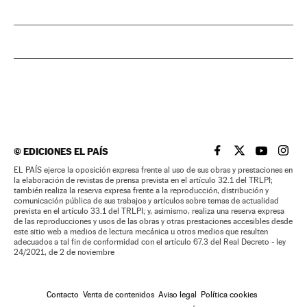
©
EDICIONES EL PAÍS
EL PAÍS BRASIL EN
EL PAÍS BRASI
EL PAÍS B
EL PA
EL PAÍS ejerce la oposición expresa frente al uso de sus obras y prestaciones en
la elaboración de revistas de prensa prevista en el artículo 32.1 del TRLPI;
también realiza la reserva expresa frente a la reproducción, distribución y
comunicación pública de sus trabajos y artículos sobre temas de actualidad
prevista en el artículo 33.1 del TRLPI; y, asimismo, realiza una reserva expresa
de las reproducciones y usos de las obras y otras prestaciones accesibles desde
este sitio web a medios de lectura mecánica u otros medios que resulten
adecuados a tal fin de conformidad con el artículo 67.3 del Real Decreto - ley
24/2021, de 2 de noviembre
Contacto
Venta de contenidos
Aviso legal
Política cookies