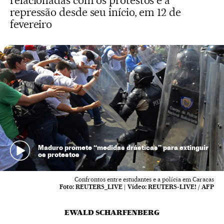
relacionadas com os protestos e a
repressão desde seu início, em 12 de
fevereiro
Maduro promete “medidas drásticas” para extinguir
os protestos
Confrontos entre estudantes e a polícia em Caracas
Foto:
REUTERS_LIVE
|
Vídeo:
REUTERS-LIVE! / AFP
EWALD SCHARFENBERG