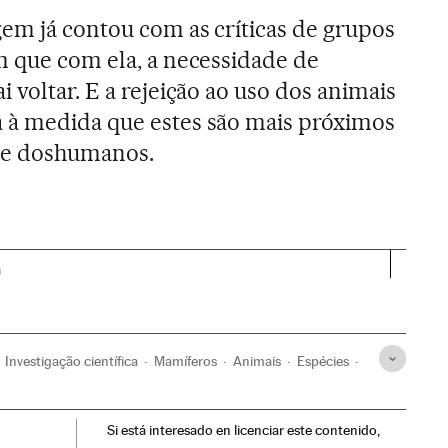
em já contou com as críticas de grupos
m que com ela, a necessidade de
 voltar. E a rejeição ao uso dos animais
 à medida que estes são mais próximos
te doshumanos.
a
Investigação científica
Mamíferos
Animais
Espécies
ano
Engenharia Genética
Bioingeniería
Engenharia
Si está interesado en licenciar este contenido,
Genes
DNA
Cromossomas
Células
Genética