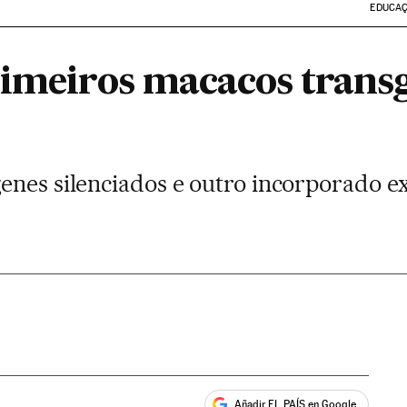
EDUCA
rimeiros macacos transg
enes silenciados e outro incorporado 
Añadir EL PAÍS en Google