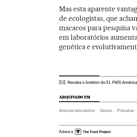
Mas esta aparente vantag
de ecologistas, que acha
macacos para pesquisa vai
em laboratórios aumenta
genética e evolutivamen
Receba o boletim do EL PAÍS Améric
ARQUIVADO EM
Animais laboratório
Simios
Primatas
Meio ambiente
CRISPR
Genoma hum
Adere a
Medicina
Indústria
Saúde
Genoma