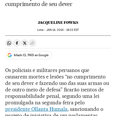
cumprimento de seu dever
JACQUELINE FOWKS
Lima -
JAN
14, 2014 - 19:22
EST
Compartir en Whatsapp
Compartir en Facebook
Compartir en Twitter
Desplegar Redes Sociales
Añadir EL PAÍS en Google
Os policiais e militares peruanos que
causarem mortes e lesões “no cumprimento
de seu dever e fazendo uso das suas armas ou
de outro meio de defesa” ficarão isentos de
responsabilidade penal, segundo uma lei
promulgada na segunda-feira pelo
presidente Ollanta Humala
, sancionando o
projeto de iniciativa de um parlamentar