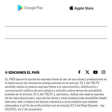
©
EDICIONES EL PAÍS
EL PAÍS BRASIL EN
EL PAÍS BRASI
EL PAÍS B
EL PA
EL PAÍS ejerce la oposición expresa frente al uso de sus obras y prestaciones en
la elaboración de revistas de prensa prevista en el artículo 32.1 del TRLPI;
también realiza la reserva expresa frente a la reproducción, distribución y
comunicación pública de sus trabajos y artículos sobre temas de actualidad
prevista en el artículo 33.1 del TRLPI; y, asimismo, realiza una reserva expresa
de las reproducciones y usos de las obras y otras prestaciones accesibles desde
este sitio web a medios de lectura mecánica u otros medios que resulten
adecuados a tal fin de conformidad con el artículo 67.3 del Real Decreto - ley
24/2021, de 2 de noviembre