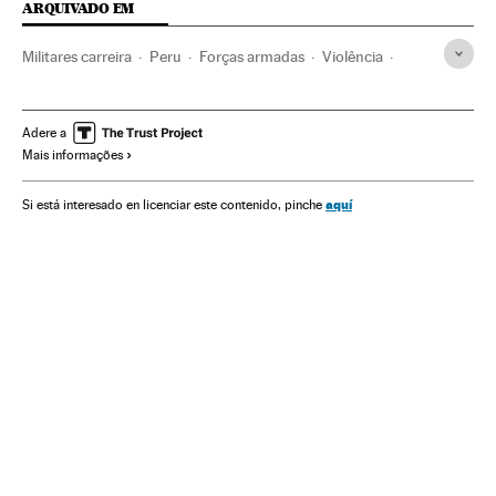
ARQUIVADO EM
Militares carreira
Peru
Forças armadas
Violência
Partidos políticos
América do Sul
América Latina
Polícia
Força segurança
Problemas sociais
América
Adere a
Mais informações
Defesa
Acontecimentos
Política
Sociedade
Justiça
aquí
Si está interesado en licenciar este contenido, pinche