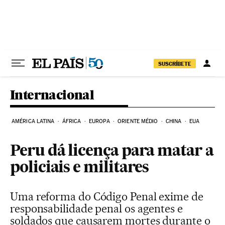
Pular para o conteúdo
SUSCRÍBETE
Internacional
AMÉRICA LATINA
ÁFRICA
EUROPA
ORIENTE MÉDIO
CHINA
EUA
Peru dá licença para matar a
policiais e militares
Uma reforma do Código Penal exime de
responsabilidade penal os agentes e
soldados que causarem mortes durante o