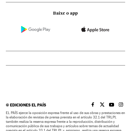
Baixe o app
©
EDICIONES EL PAÍS
EL PAÍS BRASIL EN
EL PAÍS BRASI
EL PAÍS B
EL PA
EL PAÍS ejerce la oposición expresa frente al uso de sus obras y prestaciones en
la elaboración de revistas de prensa prevista en el artículo 32.1 del TRLPI;
también realiza la reserva expresa frente a la reproducción, distribución y
comunicación pública de sus trabajos y artículos sobre temas de actualidad
prevista en el artículo 33.1 del TRLPI; y, asimismo, realiza una reserva expresa