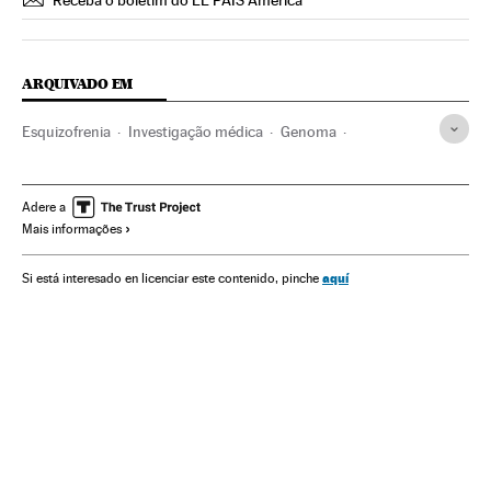
Receba o boletim do EL PAÍS América
ARQUIVADO EM
Esquizofrenia
Investigação médica
Genoma
Doenças mentais
Investigação científica
Doenças
Genes
DNA
Cromossomas
Células
Genética
Adere a
Mais informações
Biologia
Ciências naturais
Ciência
Medicina
Saúde
aquí
Si está interesado en licenciar este contenido, pinche