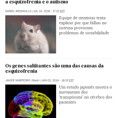
a esquizofrenia e o autismo
DANIEL MEDIAVILLA
|
JUL 14, 2016 - 17:12
EDT
Equipe de cientistas tenta
explicar por que falhas no
sistema provocam
problemas de sociabilidade
Os genes saltitantes são uma das causas da
esquizofrenia
JAVIER SAMPEDRO
|
Madri
|
JAN 02, 2014 - 18:15
EST
Um estudo japonês mostra o
movimento dos
'transpósons' no cérebro dos
pacientes