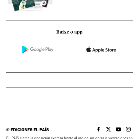
Baixe o app
©
EDICIONES EL PAÍS
EL PAÍS BRASIL EN
EL PAÍS BRASI
EL PAÍS B
EL PA
EL PAÍS ejerce la oposición expresa frente al uso de sus obras y prestaciones en