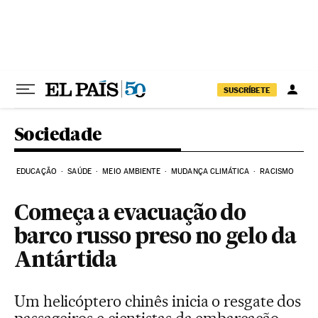
Pular para o conteúdo
SUSCRÍBETE
Sociedade
EDUCAÇÃO
SAÚDE
MEIO AMBIENTE
MUDANÇA CLIMÁTICA
RACISMO
Começa a evacuação do
barco russo preso no gelo da
Antártida
Um helicóptero chinês inicia o resgate dos