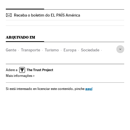
Receba o boletim do EL PAÍS América
ARQUIVADO EM
Gente
Transporte
Turismo
Europa
Sociedade
Meio ambiente
Expedições
Cientistas
Antártida
Rússia
Barcos
Europa Leste
Transporte marítimo
Adere a
Mais informações
Ofertas turísticas
Meteorologia
aquí
Si está interesado en licenciar este contenido, pinche