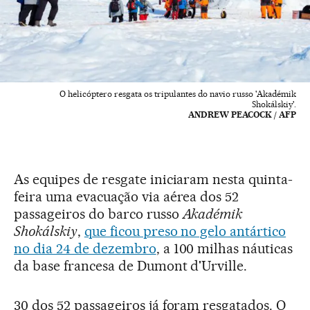
O helicóptero resgata os tripulantes do navio russo 'Akadémik
Shokálskiy'.
ANDREW PEACOCK / AFP
As equipes de resgate iniciaram nesta quinta-
feira uma evacuação via aérea dos 52
passageiros do barco russo
Akadémik
Shokálskiy
,
que ficou preso no gelo antártico
no dia 24 de dezembro
, a 100 milhas náuticas
da base francesa de Dumont d'Urville.
30 dos 52 passageiros já foram resgatados. O