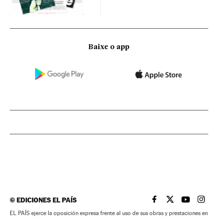
Baixe o app
©
EDICIONES EL PAÍS
EL PAÍS BRASIL EN
EL PAÍS BRASI
EL PAÍS B
EL PA
EL PAÍS ejerce la oposición expresa frente al uso de sus obras y prestaciones en