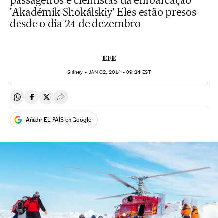
passageiros e cientistas da embarcação
'Akadémik Shokálskiy' Eles estão presos
desde o dia 24 de dezembro
EFE
Sidney -
JAN
02, 2014 - 09:24
EST
Compartir en Whatsapp
Compartir en Facebook
Compartir en Twitter
Desplegar Redes Sociales
Añadir EL PAÍS en Google