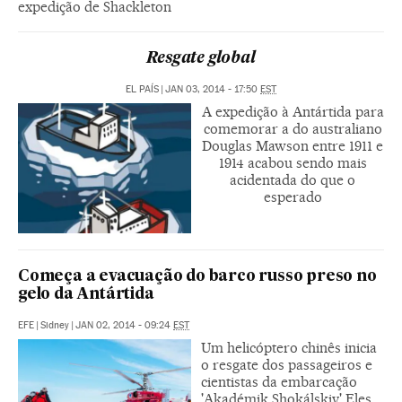
expedição de Shackleton
Resgate global
EL PAÍS
|
JAN 03, 2014 - 17:50
EST
A expedição à Antártida para
comemorar a do australiano
Douglas Mawson entre 1911 e
1914 acabou sendo mais
acidentada do que o
esperado
Começa a evacuação do barco russo preso no
gelo da Antártida
EFE
|
Sidney
|
JAN 02, 2014 - 09:24
EST
Um helicóptero chinês inicia
o resgate dos passageiros e
cientistas da embarcação
'Akadémik Shokálskiy' Eles