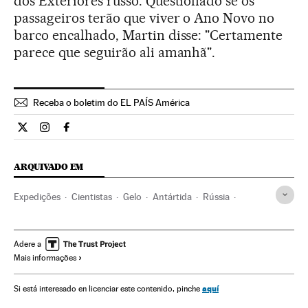
dos Exteriores russo. Questionado se os
passageiros terão que viver o Ano Novo no
barco encalhado, Martin disse: "Certamente
parece que seguirão ali amanhã".
Receba o boletim do EL PAÍS América
Internacional El País Brasil en Twitter
Internacional El País Brasil en Instagram
Internacional El País Brasil en Facebook
ARQUIVADO EM
Expedições
Cientistas
Gelo
Antártida
Rússia
Europa Leste
Barcos
Transporte marítimo
Ofertas turísticas
Gente
Meteorologia
Europa
Adere a
Mais informações
Turismo
Transporte
Sociedade
aquí
Si está interesado en licenciar este contenido, pinche