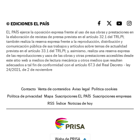
©
EDICIONES EL PAÍS
EL PAÍS BRASIL EN
EL PAÍS BRASI
EL PAÍS B
EL PA
EL PAÍS ejerce la oposición expresa frente al uso de sus obras y prestaciones en
la elaboración de revistas de prensa prevista en el artículo 32.1 del TRLPI;
también realiza la reserva expresa frente a la reproducción, distribución y
comunicación pública de sus trabajos y artículos sobre temas de actualidad
prevista en el artículo 33.1 del TRLPI; y, asimismo, realiza una reserva expresa
de las reproducciones y usos de las obras y otras prestaciones accesibles desde
este sitio web a medios de lectura mecánica u otros medios que resulten
adecuados a tal fin de conformidad con el artículo 67.3 del Real Decreto - ley
24/2021, de 2 de noviembre
Contacto
Venta de contenidos
Aviso legal
Política cookies
Política de privacidad
Mapa
Suscripciones EL PAÍS
Suscripciones empresas
RSS
Índice
Noticias de hoy
Webs de PRISA