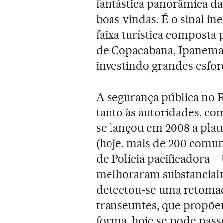
fantástica panorâmica da
boas-vindas. É o sinal in
faixa turística composta 
de Copacabana, Ipanema 
investindo grandes esfor
A segurança pública no 
tanto às autoridades, com
se lançou em 2008 a plaus
(hoje, mais de 200 comu
de Polícia pacificadora –
melhoraram substancialm
detectou-se uma retomad
transeuntes, que propõe
forma, hoje se pode pass