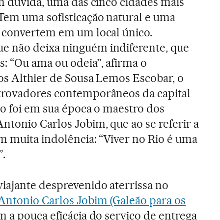
em dúvida, uma das cinco cidades mais
Tem uma sofisticação natural e uma
a convertem em um local único.
 não deixa ninguém indiferente, que
: “Ou ama ou odeia”, afirma o
os Althier de Sousa Lemos Escobar, o
trovadores contemporâneos da capital
to foi em sua época o maestro dos
ntonio Carlos Jobim, que ao se referir a
om muita indolência: “Viver no Rio é uma
.
iajante desprevenido aterrissa no
Antonio Carlos Jobim (Galeão para os
 a pouca eficácia do serviço de entrega