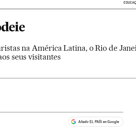
EDUCA
odeie
ristas na América Latina, o Rio de Jane
aos seus visitantes
Añadir EL PAÍS en Google
ales