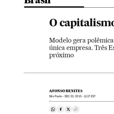
Brasil
O capitalismo
Modelo gera polêmicas
única empresa. Três Es
próximo
AFONSO BENITES
São Paulo -
DEC
22, 2013 - 11:17
EST
Compartir en Whatsapp
Compartir en Facebook
Compartir en Twitter
Desplegar Redes Soci