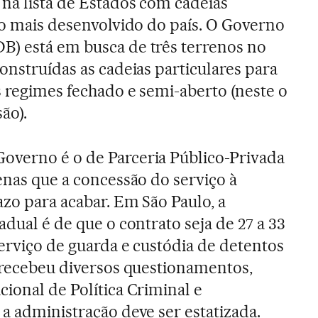
na lista de Estados com cadeias
, o mais desenvolvido do país. O Governo
B) está em busca de três terrenos no
onstruídas as cadeias particulares para
s regimes fechado e semi-aberto (neste o
ão).
overno é o de Parceria Público-Privada
enas que a concessão do serviço à
azo para acabar. Em São Paulo, a
adual é de que o contrato seja de 27 a 33
serviço de guarda e custódia de detentos
á recebeu diversos questionamentos,
cional de Política Criminal e
 a administração deve ser estatizada.