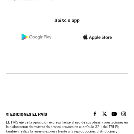
Baixe o app
©
EDICIONES EL PAÍS
EL PAÍS BRASIL EN
EL PAÍS BRASI
EL PAÍS B
EL PA
EL PAÍS ejerce la oposición expresa frente al uso de sus obras y prestaciones en
la elaboración de revistas de prensa prevista en el artículo 32.1 del TRLPI;
también realiza la reserva expresa frente a la reproducción, distribución y