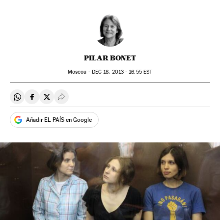
PILAR BONET
Moscou -
DEC
18, 2013 - 16:55
EST
Compartir en Whatsapp
Compartir en Facebook
Compartir en Twitter
Desplegar Redes Sociales
Añadir EL PAÍS en Google