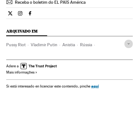
Receba o boletim do EL PAÍS América
Internacional El País Brasil en Twitter
Internacional El País Brasil en Instagram
Internacional El País Brasil en Facebook
ARQUIVADO EM
Pussy Riot
Vladimir Putin
Anistia
Rússia
Benefícios penitenciários
Europa Leste
Música
Regime penitenciário
Europa
Justiça
Feminismo
Adere a
Mais informações
Movimentos sociais
Mulheres
Sociedade
aquí
Si está interesado en licenciar este contenido, pinche