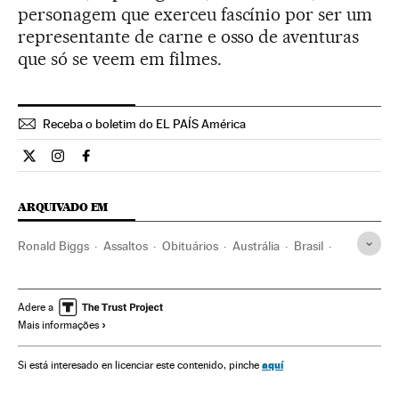
personagem que exerceu fascínio por ser um
representante de carne e osso de aventuras
que só se veem em filmes.
Receba o boletim do EL PAÍS América
Internacional El País Brasil en Twitter
Internacional El País Brasil en Instagram
Internacional El País Brasil en Facebook
ARQUIVADO EM
Ronald Biggs
Assaltos
Obituários
Austrália
Brasil
Inglaterra
América do Sul
América Latina
Reino Unido
Oceania
Europa Ocidental
Delitos
Adere a
Mais informações
América
Europa
Acontecimentos
Sociedade
Justiça
aquí
Si está interesado en licenciar este contenido, pinche