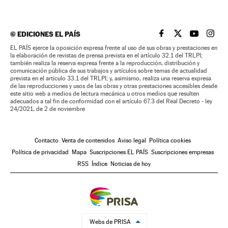
©
EDICIONES EL PAÍS
EL PAÍS BRASIL EN
EL PAÍS BRASI
EL PAÍS B
EL PA
EL PAÍS ejerce la oposición expresa frente al uso de sus obras y prestaciones en
la elaboración de revistas de prensa prevista en el artículo 32.1 del TRLPI;
también realiza la reserva expresa frente a la reproducción, distribución y
comunicación pública de sus trabajos y artículos sobre temas de actualidad
prevista en el artículo 33.1 del TRLPI; y, asimismo, realiza una reserva expresa
de las reproducciones y usos de las obras y otras prestaciones accesibles desde
este sitio web a medios de lectura mecánica u otros medios que resulten
adecuados a tal fin de conformidad con el artículo 67.3 del Real Decreto - ley
24/2021, de 2 de noviembre
Contacto
Venta de contenidos
Aviso legal
Política cookies
Política de privacidad
Mapa
Suscripciones EL PAÍS
Suscripciones empresas
RSS
Índice
Noticias de hoy
Webs de PRISA