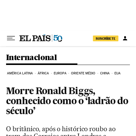
Pular para o conteúdo
SUSCRÍBETE
Internacional
AMÉRICA LATINA
ÁFRICA
EUROPA
ORIENTE MÉDIO
CHINA
EUA
Morre Ronald Biggs,
conhecido como o ‘ladrão do
século’
O britânico, após o histórico roubo ao