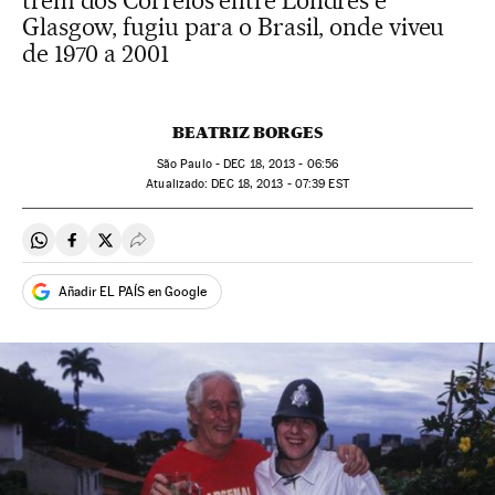
trem dos Correios entre Londres e
Glasgow, fugiu para o Brasil, onde viveu
de 1970 a 2001
BEATRIZ BORGES
São Paulo -
DEC
18, 2013 - 06:56
atualizado:
DEC
18, 2013 - 07:39
EST
Compartir en Whatsapp
Compartir en Facebook
Compartir en Twitter
Desplegar Redes Sociales
Añadir EL PAÍS en Google