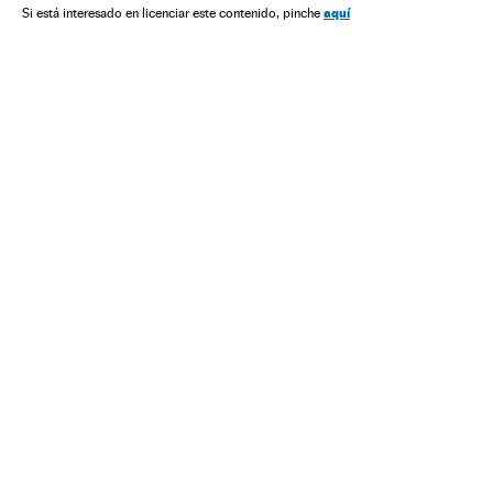
América do Norte
Acontecimentos
América Latina
aquí
Si está interesado en licenciar este contenido, pinche
América
Delitos
Problemas sociais
Justiça
Sociedade
Violencia en México