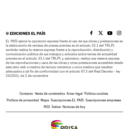
©
EDICIONES EL PAÍS
EL PAÍS BRASIL EN
EL PAÍS BRASI
EL PAÍS B
EL PA
EL PAÍS ejerce la oposición expresa frente al uso de sus obras y prestaciones en
la elaboración de revistas de prensa prevista en el artículo 32.1 del TRLPI;
también realiza la reserva expresa frente a la reproducción, distribución y
comunicación pública de sus trabajos y artículos sobre temas de actualidad
prevista en el artículo 33.1 del TRLPI; y, asimismo, realiza una reserva expresa
de las reproducciones y usos de las obras y otras prestaciones accesibles desde
este sitio web a medios de lectura mecánica u otros medios que resulten
adecuados a tal fin de conformidad con el artículo 67.3 del Real Decreto - ley
24/2021, de 2 de noviembre
Contacto
Venta de contenidos
Aviso legal
Política cookies
Política de privacidad
Mapa
Suscripciones EL PAÍS
Suscripciones empresas
RSS
Índice
Noticias de hoy