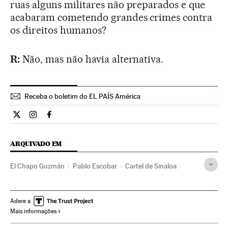
ruas alguns militares não preparados e que
acabaram cometendo grandes crimes contra
os direitos humanos?
R:
Não, mas não havia alternativa.
Receba o boletim do EL PAÍS América
Internacional El País Brasil en Twitter
Internacional El País Brasil en Instagram
Internacional El País Brasil en Facebook
ARQUIVADO EM
El Chapo Guzmán
Pablo Escobar
Cartel de Sinaloa
Narcotraficantes
Luta antidroga
Cartéis mexicanos
México
Crime organizado
Narcotráfico
Violência
Adere a
Mais informações
Delinquência
Delitos contra saúde pública