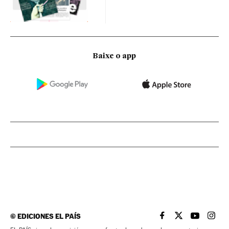
Baixe o app
©
EDICIONES EL PAÍS
EL PAÍS BRASIL EN
EL PAÍS BRASI
EL PAÍS B
EL PA