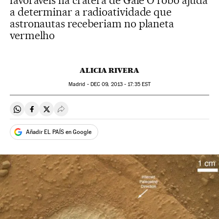
favoráveis na cratera de Gale O robô ajuda
a determinar a radioatividade que
astronautas receberiam no planeta
vermelho
ALICIA RIVERA
Madrid -
DEC
09, 2013 - 17:35
EST
Compartir en Whatsapp
Compartir en Facebook
Compartir en Twitter
Desplegar Redes Sociales
Añadir EL PAÍS en Google