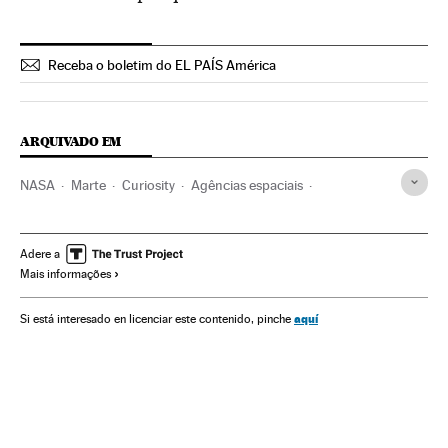
Receba o boletim do EL PAÍS América
ARQUIVADO EM
NASA
Marte
Curiosity
Agências espaciais
Sondas espaciais
Astronáutica
Planetas
Sistema solar
Universo
Astronomia
Ciência
Adere a
Mais informações
Exploração espacial
aquí
Si está interesado en licenciar este contenido, pinche