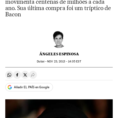
movimenta centenas de milhões a cada
ano. Sua última compra foi um tríptico de
Bacon
ÁNGELES ESPINOSA
Dubai -
NOV
23, 2013 - 14:05
EST
Compartir en Whatsapp
Compartir en Facebook
Compartir en Twitter
Desplegar Redes Sociales
Añadir EL PAÍS en Google