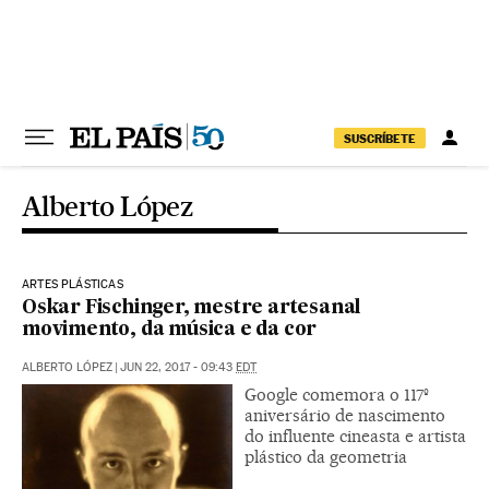
Pular para o conteúdo
SUSCRÍBETE
Alberto López
ARTES PLÁSTICAS
Oskar Fischinger, mestre artesanal
movimento, da música e da cor
ALBERTO LÓPEZ
|
JUN 22, 2017 - 09:43
EDT
Google comemora o 117º
aniversário de nascimento
do influente cineasta e artista
plástico da geometria