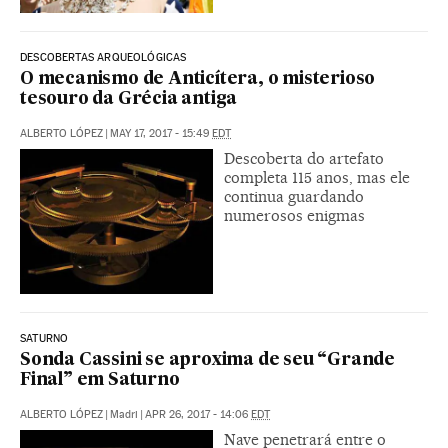
DESCOBERTAS ARQUEOLÓGICAS
O mecanismo de Anticítera, o misterioso
tesouro da Grécia antiga
ALBERTO LÓPEZ
|
MAY 17, 2017 - 15:49
EDT
Descoberta do artefato
completa 115 anos, mas ele
continua guardando
numerosos enigmas
SATURNO
Sonda Cassini se aproxima de seu “Grande
Final” em Saturno
ALBERTO LÓPEZ
|
Madri
|
APR 26, 2017 - 14:06
EDT
Nave penetrará entre o