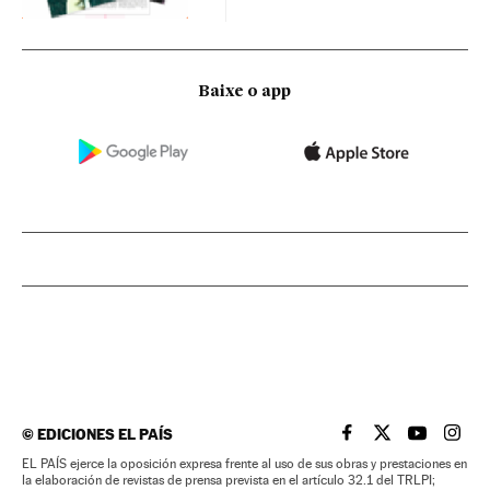
Baixe o app
©
EDICIONES EL PAÍS
EL PAÍS BRASIL EN
EL PAÍS BRASI
EL PAÍS B
EL PA
EL PAÍS ejerce la oposición expresa frente al uso de sus obras y prestaciones en
la elaboración de revistas de prensa prevista en el artículo 32.1 del TRLPI;