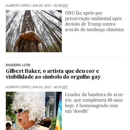
ALBERTO LÓPEZ
|
JUN 05, 2017 - 10:26
EDT
ONU faz apelo por
preservação ambiental após
decisão de Trump contra
acordo de mudança climática
BANDEIRA LGTBI
Gilbert Baker, o artista que deu cor e
visibilidade ao símbolo do orgulho gay
ALBERTO LÓPEZ
|
JUN 02, 2017 - 16:33
EDT
Criador da bandeira do arco-
íris, que completaria 66 anos
hoje, é homenageado com
um 'doodle'