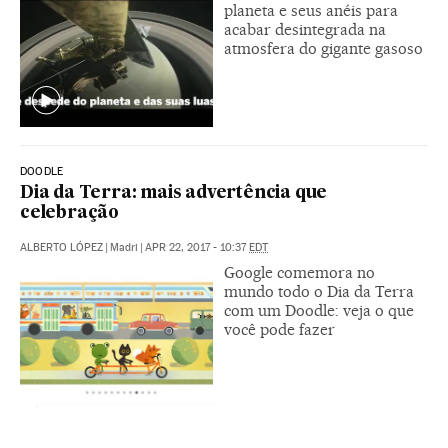
planeta e seus anéis para
acabar desintegrada na
atmosfera do gigante gasoso
DOODLE
Dia da Terra: mais advertência que
celebração
ALBERTO LÓPEZ
|
Madri
|
APR 22, 2017 - 10:37
EDT
Google comemora no
mundo todo o Dia da Terra
com um Doodle: veja o que
você pode fazer