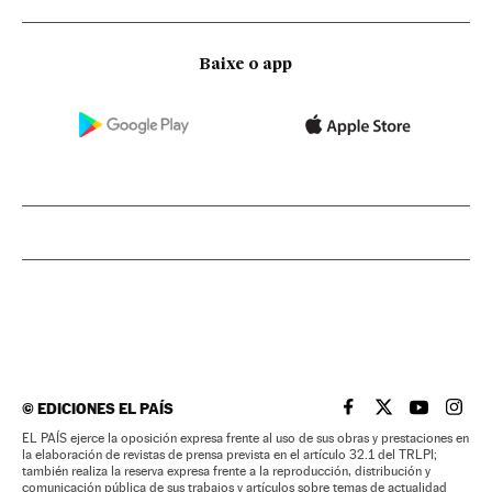
Baixe o app
©
EDICIONES EL PAÍS
EL PAÍS BRASIL EN
EL PAÍS BRASI
EL PAÍS B
EL PA
EL PAÍS ejerce la oposición expresa frente al uso de sus obras y prestaciones en
la elaboración de revistas de prensa prevista en el artículo 32.1 del TRLPI;
también realiza la reserva expresa frente a la reproducción, distribución y
comunicación pública de sus trabajos y artículos sobre temas de actualidad