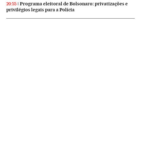
Programa eleitoral de Bolsonaro: privatizações e
20:55
privilégios legais para a Polícia
NEWSLETTERS
Boletín de América
Cada semana en tu cuenta de correo una selección de las noticias,
reportajes y análisis de los periodistas de EL PAÍS con los acontecimientos
más relevantes del continente.