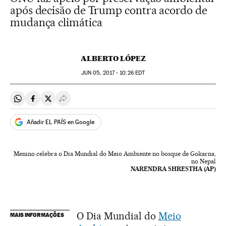
após decisão de Trump contra acordo de
mudança climática
ALBERTO LÓPEZ
JUN
05, 2017 - 10:26
EDT
Compartir en Whatsapp
Compartir en Facebook
Compartir en Twitter
Desplegar Redes Sociales
Añadir EL PAÍS en Google
Menino celebra o Dia Mundial do Meio Ambiente no bosque de Gokarna,
no Nepal
NARENDRA SHRESTHA (AP)
O Dia Mundial do
Meio
MAIS INFORMAÇÕES