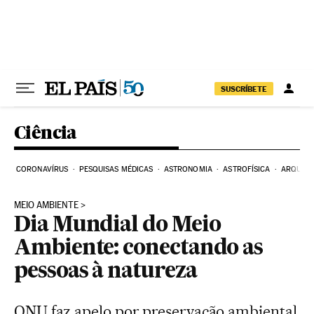
Pular para o conteúdo
SUSCRÍBETE
Ciência
CORONAVÍRUS
PESQUISAS MÉDICAS
ASTRONOMIA
ASTROFÍSICA
ARQUEO
MEIO AMBIENTE
Dia Mundial do Meio
Ambiente: conectando as
pessoas à natureza
ONU faz apelo por preservação ambiental