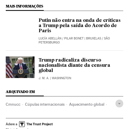
MAIS INFORMAÇÕES
Putin não entra na onda de críticas
a Trump pela saída do Acordo de
Paris
LUCÍA ABELLÁN
/
PILAR BONET
| BRUXELAS / SÃO
PETERSBURGO
Trump radicaliza discurso
nacionalista diante da censura
global
J. M. A.
| WASHINGTON
ARQUIVADO EM
Cmnucc
Cúpulas internacionais
Aquecimento global
ONU
Mudança climática
Contaminação
Acordos ambientais
Relações internacionais
Adere a