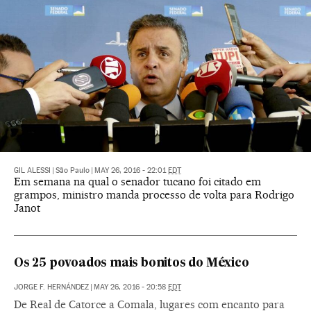
GIL ALESSI
|
São Paulo
|
MAY 26, 2016 - 22:01
EDT
Em semana na qual o senador tucano foi citado em
grampos, ministro manda processo de volta para Rodrigo
Janot
Os 25 povoados mais bonitos do México
JORGE F. HERNÁNDEZ
|
MAY 26, 2016 - 20:58
EDT
De Real de Catorce a Comala, lugares com encanto para