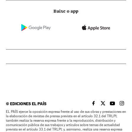
Baixe o app
©
EDICIONES EL PAÍS
EL PAÍS BRASIL EN
EL PAÍS BRASI
EL PAÍS B
EL PA
EL PAÍS ejerce la oposición expresa frente al uso de sus obras y prestaciones en
la elaboración de revistas de prensa prevista en el artículo 32.1 del TRLPI;
también realiza la reserva expresa frente a la reproducción, distribución y
comunicación pública de sus trabajos y artículos sobre temas de actualidad
prevista en el artículo 33.1 del TRLPI; y, asimismo, realiza una reserva expresa