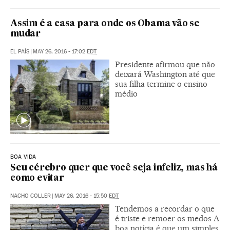
Assim é a casa para onde os Obama vão se
mudar
EL PAÍS
|
MAY 26, 2016 - 17:02
EDT
Presidente afirmou que não
deixará Washington até que
sua filha termine o ensino
médio
BOA VIDA
Seu cérebro quer que você seja infeliz, mas há
como evitar
NACHO COLLER
|
MAY 26, 2016 - 15:50
EDT
Tendemos a recordar o que
é triste e remoer os medos A
boa notícia é que um simples