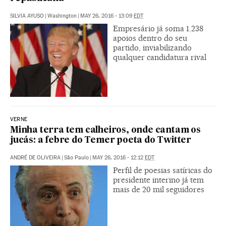
SILVIA AYUSO
|
Washington
|
MAY 26, 2016 - 13:09
EDT
Empresário já soma 1.238
apoios dentro do seu
partido, inviabilizando
qualquer candidatura rival
VERNE
Minha terra tem calheiros, onde cantam os
jucás: a febre do Temer poeta do Twitter
ANDRÉ DE OLIVEIRA
|
São Paulo
|
MAY 26, 2016 - 12:12
EDT
Perfil de poesias satíricas do
presidente interino já tem
mais de 20 mil seguidores