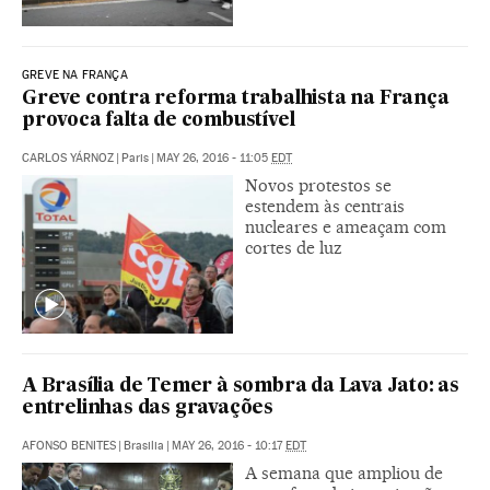
GREVE NA FRANÇA
Greve contra reforma trabalhista na França
provoca falta de combustível
CARLOS YÁRNOZ
|
Paris
|
MAY 26, 2016 - 11:05
EDT
Novos protestos se
estendem às centrais
nucleares e ameaçam com
cortes de luz
A Brasília de Temer à sombra da Lava Jato: as
entrelinhas das gravações
AFONSO BENITES
|
Brasilia
|
MAY 26, 2016 - 10:17
EDT
A semana que ampliou de