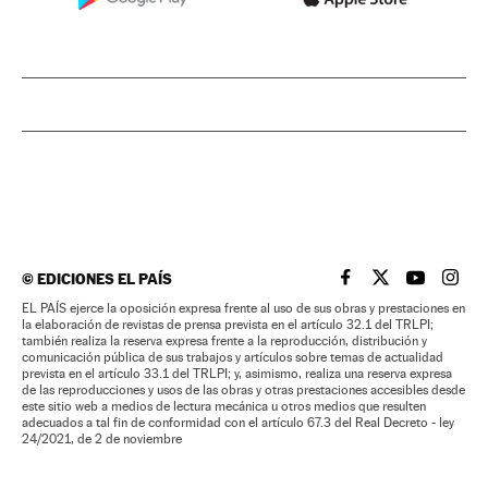
©
EDICIONES EL PAÍS
EL PAÍS BRASIL EN
EL PAÍS BRASI
EL PAÍS B
EL PA
EL PAÍS ejerce la oposición expresa frente al uso de sus obras y prestaciones en
la elaboración de revistas de prensa prevista en el artículo 32.1 del TRLPI;
también realiza la reserva expresa frente a la reproducción, distribución y
comunicación pública de sus trabajos y artículos sobre temas de actualidad
prevista en el artículo 33.1 del TRLPI; y, asimismo, realiza una reserva expresa
de las reproducciones y usos de las obras y otras prestaciones accesibles desde
este sitio web a medios de lectura mecánica u otros medios que resulten
adecuados a tal fin de conformidad con el artículo 67.3 del Real Decreto - ley
24/2021, de 2 de noviembre