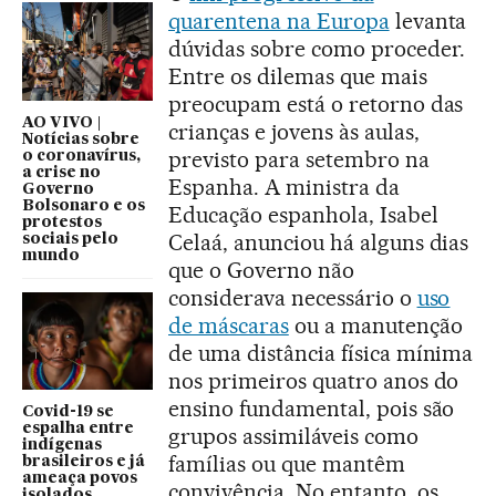
quarentena na Europa
levanta
dúvidas sobre como proceder.
Entre os dilemas que mais
preocupam está o retorno das
AO VIVO |
crianças e jovens às aulas,
Notícias sobre
previsto para setembro na
o coronavírus,
a crise no
Espanha. A ministra da
Governo
Bolsonaro e os
Educação espanhola, Isabel
protestos
Celaá, anunciou há alguns dias
sociais pelo
mundo
que o Governo não
considerava necessário o
uso
de máscaras
ou a manutenção
de uma distância física mínima
nos primeiros quatro anos do
ensino fundamental, pois são
Covid-19 se
espalha entre
grupos assimiláveis como
indígenas
famílias ou que mantêm
brasileiros e já
ameaça povos
convivência. No entanto, os
isolados