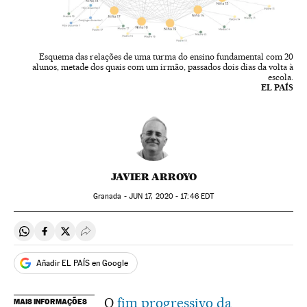
Esquema das relações de uma turma do ensino fundamental com 20
alunos, metade dos quais com um irmão, passados dois dias da volta à
escola.
EL PAÍS
JAVIER ARROYO
Granada -
JUN
17, 2020 - 17:46
EDT
Compartir en Whatsapp
Compartir en Facebook
Compartir en Twitter
Desplegar Redes Sociales
Añadir EL PAÍS en Google
O
fim progressivo da
MAIS INFORMAÇÕES