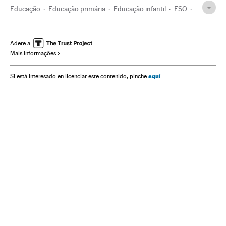
Educação
Educação primária
Educação infantil
ESO
Coronavirus Covid-19
Universidad Granada
Isabel Celaá
Coronavirus
Desconfinamiento
Medidas contención
Adere a
Mais informações
Contágio
Doenças
Doenças infecciosas
Doenças respiratórias
Pandemia
Aislamiento población
aquí
Si está interesado en licenciar este contenido, pinche
Colégios
Transmissão doenças
Saúde pública
Sistema educativo
Política educativa