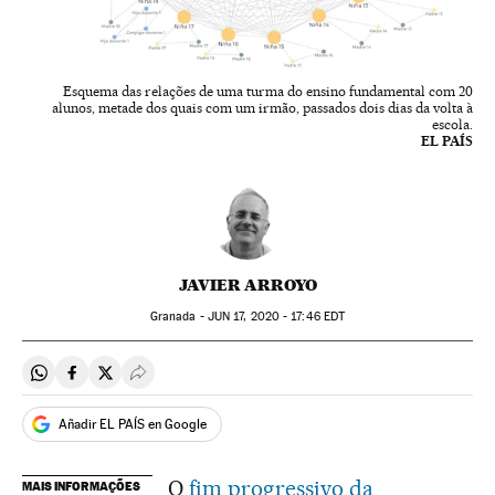
Esquema das relações de uma turma do ensino fundamental com 20
alunos, metade dos quais com um irmão, passados dois dias da volta à
escola.
EL PAÍS
JAVIER ARROYO
Granada -
JUN
17, 2020 - 17:46
EDT
Compartir en Whatsapp
Compartir en Facebook
Compartir en Twitter
Desplegar Redes Sociales
Añadir EL PAÍS en Google
O
fim progressivo da
MAIS INFORMAÇÕES