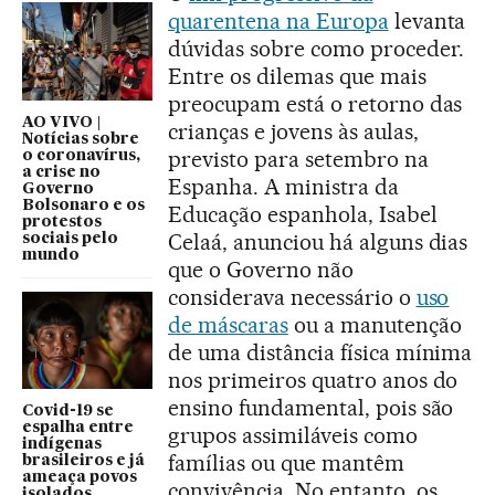
quarentena na Europa
levanta
dúvidas sobre como proceder.
Entre os dilemas que mais
preocupam está o retorno das
AO VIVO |
crianças e jovens às aulas,
Notícias sobre
previsto para setembro na
o coronavírus,
a crise no
Espanha. A ministra da
Governo
Bolsonaro e os
Educação espanhola, Isabel
protestos
Celaá, anunciou há alguns dias
sociais pelo
mundo
que o Governo não
considerava necessário o
uso
de máscaras
ou a manutenção
de uma distância física mínima
nos primeiros quatro anos do
ensino fundamental, pois são
Covid-19 se
espalha entre
grupos assimiláveis como
indígenas
famílias ou que mantêm
brasileiros e já
ameaça povos
convivência. No entanto, os
isolados