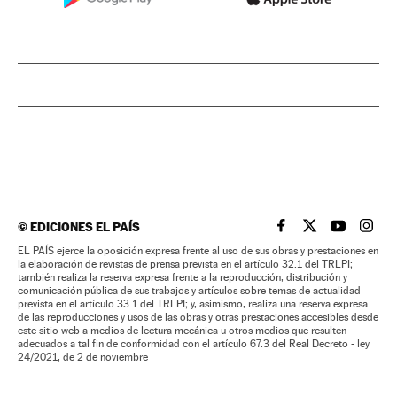
©
EDICIONES EL PAÍS
EL PAÍS BRASIL EN
EL PAÍS BRASI
EL PAÍS B
EL PA
EL PAÍS ejerce la oposición expresa frente al uso de sus obras y prestaciones en
la elaboración de revistas de prensa prevista en el artículo 32.1 del TRLPI;
también realiza la reserva expresa frente a la reproducción, distribución y
comunicación pública de sus trabajos y artículos sobre temas de actualidad
prevista en el artículo 33.1 del TRLPI; y, asimismo, realiza una reserva expresa
de las reproducciones y usos de las obras y otras prestaciones accesibles desde
este sitio web a medios de lectura mecánica u otros medios que resulten
adecuados a tal fin de conformidad con el artículo 67.3 del Real Decreto - ley
24/2021, de 2 de noviembre