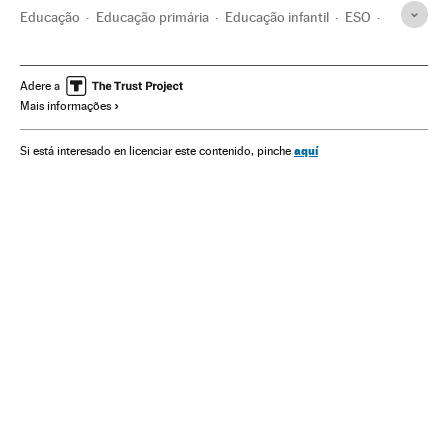
Educação
Educação primária
Educação infantil
ESO
Coronavirus Covid-19
Universidad Granada
Isabel Celaá
Coronavirus
Desconfinamiento
Medidas contención
Adere a
Mais informações
Contágio
Doenças
Doenças infecciosas
Doenças respiratórias
Pandemia
Aislamiento población
aquí
Si está interesado en licenciar este contenido, pinche
Colégios
Transmissão doenças
Saúde pública
Sistema educativo
Política educativa