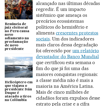
alcançado nas últimas décadas
regredir. É um impacto
sistêmico que ameaça os
precários ecossistemas
Renúncia de
políticos do hemisfério e
juiz eleitoral
no Peru causa
alimenta
crescentes protestos
novo
sociais
. Um dos indicadores
adiamento na
proclamação
mais claros dessa degradação
de novo
presidente
foi oferecido por
um relatório
devastador do Banco Mundial
que certificou esta semana o
fim do que já foi uma das
maiores conquistas regionais:
a classe média não é mais a
Helicóptero em
maioria na América Latina.
que viajava o
presidente Iván
Mais de cinco milhões de
Duque é
atacado a tiros
cidadãos foram expulsos desse
na Colômbia
estrato pela crise e a cifra