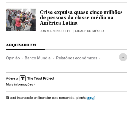
Crise expulsa quase cinco milhões
de pessoas da classe média na
América Latina
JON MARTÍN CULLELL
| CIDADE DO MÉXICO
ARQUIVADO EM
Opinião
Banco Mundial
Relatórios econômicos
Pobreza
América Latina
Brasil
Pandemia
Coronavirus Covid-19
Sociedade
Política
Adere a
Mais informações
Eleição Peru
Protestos sociais
Protestos Colombia
Chile
aquí
Si está interesado en licenciar este contenido, pinche