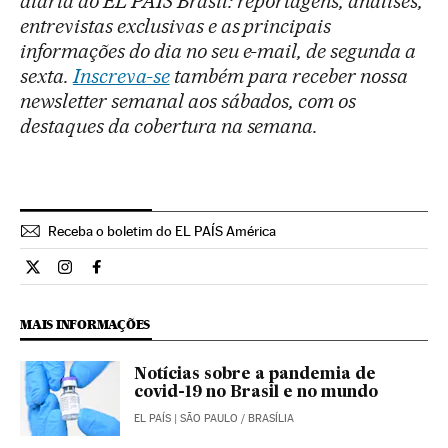
diária do EL PAÍS Brasil: reportagens, análises,
entrevistas exclusivas e as principais
informações do dia no seu e-mail, de segunda a
sexta.
Inscreva-se
também para receber nossa
newsletter semanal aos sábados, com os
destaques da cobertura na semana.
Receba o boletim do EL PAÍS América
Opiniao El País Brasil en Twitter
Opiniao El País Brasil en Instagram
Opiniao El País Brasil en Facebook
MAIS INFORMAÇÕES
Notícias sobre a pandemia de
covid-19 no Brasil e no mundo
EL PAÍS
| SÃO PAULO / BRASÍLIA