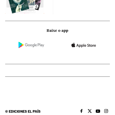
Baixe o app
©
EDICIONES EL PAÍS
EL PAÍS BRASIL EN
EL PAÍS BRASI
EL PAÍS B
EL PA