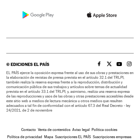
©
EDICIONES EL PAÍS
EL PAÍS BRASIL EN
EL PAÍS BRASI
EL PAÍS B
EL PA
EL PAÍS ejerce la oposición expresa frente al uso de sus obras y prestaciones en
la elaboración de revistas de prensa prevista en el artículo 32.1 del TRLPI;
también realiza la reserva expresa frente a la reproducción, distribución y
comunicación pública de sus trabajos y artículos sobre temas de actualidad
prevista en el artículo 33.1 del TRLPI; y, asimismo, realiza una reserva expresa
de las reproducciones y usos de las obras y otras prestaciones accesibles desde
este sitio web a medios de lectura mecánica u otros medios que resulten
adecuados a tal fin de conformidad con el artículo 67.3 del Real Decreto - ley
24/2021, de 2 de noviembre
Contacto
Venta de contenidos
Aviso legal
Política cookies
Política de privacidad
Mapa
Suscripciones EL PAÍS
Suscripciones empresas