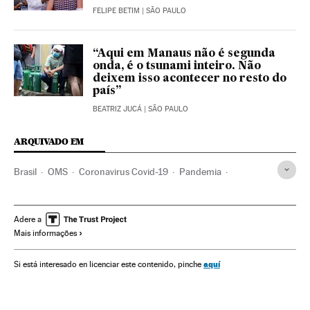
FELIPE BETIM
| SÃO PAULO
“Aqui em Manaus não é segunda
onda, é o tsunami inteiro. Não
deixem isso acontecer no resto do
país”
BEATRIZ JUCÁ
| SÃO PAULO
ARQUIVADO EM
Brasil
OMS
Coronavirus Covid-19
Pandemia
Coronavirus
Doenças infecciosas
Doenças respiratórias
Ministério Saúde
Vacinação
Vacinas
SUS
Adere a
Mais informações
Aislamiento población
Isolamento social
Eduardo Pazuello
Jair Bolsonaro
aquí
Si está interesado en licenciar este contenido, pinche