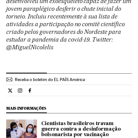
desenvolveu um exoesqueleto capaz de fazer um
jovem paraplégico desferir o chute inicial do
torneio. Incluiu recentemente à sua lista de
atividades a participação no comitê científico
criado pelos governadores do Nordeste para
estudar a pandemia da covid-19. Twitter:
@MiguelNicolelis
Receba o boletim do EL PAÍS América
Opiniao El País Brasil en Twitter
Opiniao El País Brasil en Instagram
Opiniao El País Brasil en Facebook
MAIS INFORMAÇÕES
Cientistas brasileiros travam
guerra contra a desinformação
bolsonarista por vacinação