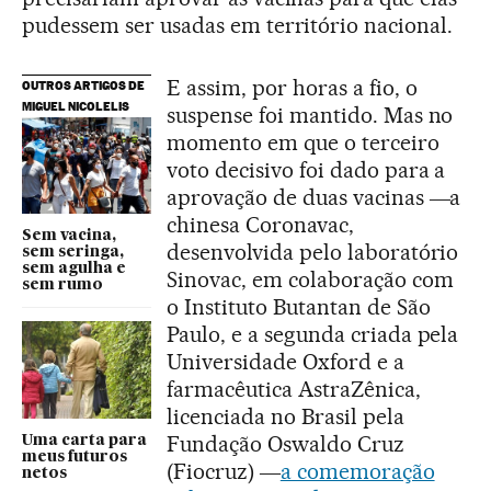
pudessem ser usadas em território nacional.
E assim, por horas a fio, o
OUTROS ARTIGOS DE
MIGUEL NICOLELIS
suspense foi mantido. Mas no
momento em que o terceiro
voto decisivo foi dado para a
aprovação de duas vacinas ―a
chinesa Coronavac,
Sem vacina,
desenvolvida pelo laboratório
sem seringa,
sem agulha e
Sinovac, em colaboração com
sem rumo
o Instituto Butantan de São
Paulo, e a segunda criada pela
Universidade Oxford e a
farmacêutica AstraZênica,
licenciada no Brasil pela
Fundação Oswaldo Cruz
Uma carta para
meus futuros
(Fiocruz) ―
a comemoração
netos