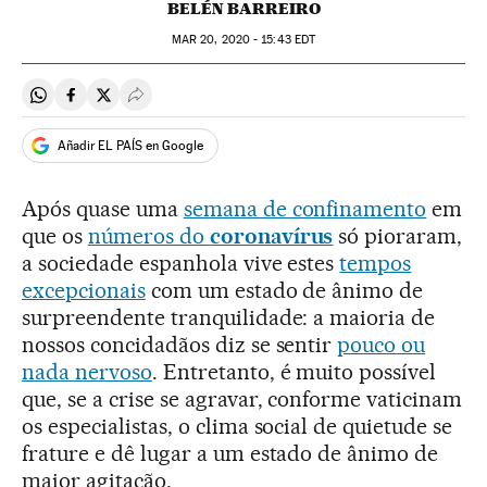
BELÉN BARREIRO
MAR
20, 2020 - 15:43
EDT
Compartir en Whatsapp
Compartir en Facebook
Compartir en Twitter
Desplegar Redes Sociales
Añadir EL PAÍS en Google
Após quase uma
semana de confinamento
em
que os
números do
coronavírus
só pioraram,
a sociedade espanhola vive estes
tempos
excepcionais
com um estado de ânimo de
surpreendente tranquilidade: a maioria de
nossos concidadãos diz se sentir
pouco ou
nada nervoso
. Entretanto, é muito possível
que, se a crise se agravar, conforme vaticinam
os especialistas, o clima social de quietude se
frature e dê lugar a um estado de ânimo de
maior agitação.