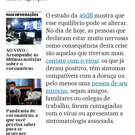
O estudo da
40dB
mostra que
MAIS INFORMAÇÕES
esse equilíbrio pode se alterar.
No dia de hoje, as pessoas que
declaram estar muito nervosas
como consequência desta crise
AO VIVO |
são aquelas que tiveram mais
Acompanhe as
contato com o vírus
: os que já
últimas notícias
sobre o
deram positivo, têm sintomas
coronavírus
compatíveis com a doença ou
pelo menos uma
pessoa de seu
entorno
, sejam amigos,
familiares ou colegas de
trabalho, foram contagiados
Pandemia de
com o vírus ou apresentam a
coronavírus: o
sintomatologia associada.
que você
precisa saber
para se
proteger