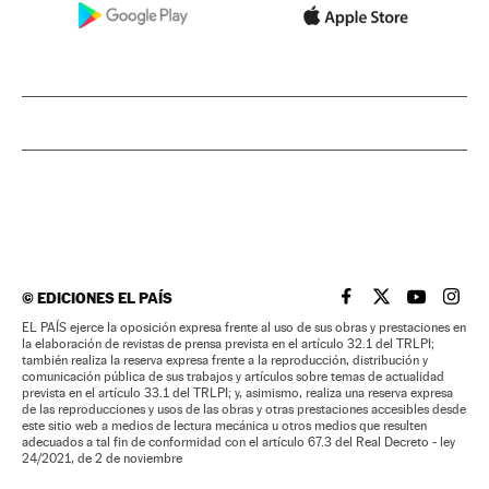
©
EDICIONES EL PAÍS
EL PAÍS BRASIL EN
EL PAÍS BRASI
EL PAÍS B
EL PA
EL PAÍS ejerce la oposición expresa frente al uso de sus obras y prestaciones en
la elaboración de revistas de prensa prevista en el artículo 32.1 del TRLPI;
también realiza la reserva expresa frente a la reproducción, distribución y
comunicación pública de sus trabajos y artículos sobre temas de actualidad
prevista en el artículo 33.1 del TRLPI; y, asimismo, realiza una reserva expresa
de las reproducciones y usos de las obras y otras prestaciones accesibles desde
este sitio web a medios de lectura mecánica u otros medios que resulten
adecuados a tal fin de conformidad con el artículo 67.3 del Real Decreto - ley
24/2021, de 2 de noviembre