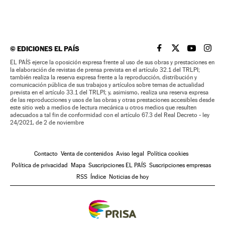
©
EDICIONES EL PAÍS
EL PAÍS BRASIL EN
EL PAÍS BRASI
EL PAÍS B
EL PA
EL PAÍS ejerce la oposición expresa frente al uso de sus obras y prestaciones en
la elaboración de revistas de prensa prevista en el artículo 32.1 del TRLPI;
también realiza la reserva expresa frente a la reproducción, distribución y
comunicación pública de sus trabajos y artículos sobre temas de actualidad
prevista en el artículo 33.1 del TRLPI; y, asimismo, realiza una reserva expresa
de las reproducciones y usos de las obras y otras prestaciones accesibles desde
este sitio web a medios de lectura mecánica u otros medios que resulten
adecuados a tal fin de conformidad con el artículo 67.3 del Real Decreto - ley
24/2021, de 2 de noviembre
Contacto
Venta de contenidos
Aviso legal
Política cookies
Política de privacidad
Mapa
Suscripciones EL PAÍS
Suscripciones empresas
RSS
Índice
Noticias de hoy