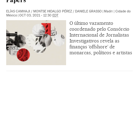
Papers’
ELÍAS CAMHAJI
/
MONTSE HIDALGO PÉREZ
/
DANIELE GRASSO
|
Madri | Cidade do
México
|
OCT 03, 2021 - 12:30
EDT
O último vazamento
coordenado pelo Consórcio
Internacional de Jornalistas
Investigativos revela as
finanças ‘offshore’ de
monarcas, políticos e artistas