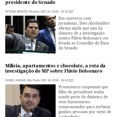
presidente do Senado
AFONSO BENITES
|
Brasília
|
DEC 20, 2019 - 14:32
EST
Em conversa com
jornalistas, Davi Alcolumbre
afirma ainda que não há
chances de a investigação
contra Flávio Bolsonaro ser
levada ao Conselho de Ética
do Senado
Milícia, apartamentos e chocolate, a rota da
investigação do MP sobre Flávio Bolsonaro
DANIEL HAIDAR
|
São Paulo
|
DEC 19, 2019 - 19:42
EST
Promotores suspeitam que
filho do presidente tenha
usado parte do dinheiro de
seus funcionários
comissionados para turbinar
ganhos pessoais por meio de
‘rachadinha’