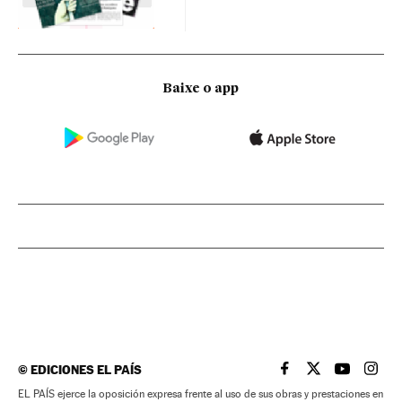
Baixe o app
©
EDICIONES EL PAÍS
EL PAÍS BRASIL EN
EL PAÍS BRASI
EL PAÍS B
EL PA
EL PAÍS ejerce la oposición expresa frente al uso de sus obras y prestaciones en