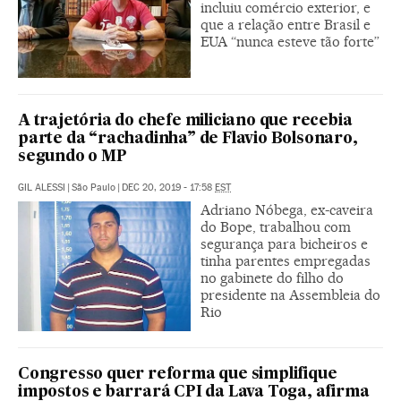
incluiu comércio exterior, e
que a relação entre Brasil e
EUA “nunca esteve tão forte”
A trajetória do chefe miliciano que recebia
parte da “rachadinha” de Flavio Bolsonaro,
segundo o MP
GIL ALESSI
|
São Paulo
|
DEC 20, 2019 - 17:58
EST
Adriano Nóbega, ex-caveira
do Bope, trabalhou com
segurança para bicheiros e
tinha parentes empregadas
no gabinete do filho do
presidente na Assembleia do
Rio
Congresso quer reforma que simplifique
impostos e barrará CPI da Lava Toga, afirma