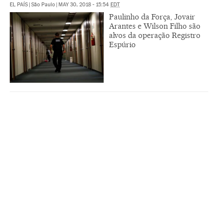
EL PAÍS
|
São Paulo
|
MAY 30, 2018 - 15:54
EDT
Paulinho da Força, Jovair
Arantes e Wilson Filho são
alvos da operação Registro
Espúrio