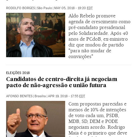
RODOLFO BORGES
|
São Paulo
|
MAY 05, 2018 - 19:20
EDT
Aldo Rebelo promove
agenda de crescimento como
pré-candidato presidencial
pelo Solidariedade. Após 40
anos de PCdoB, ex-ministro
diz que mudou de partido
"para não mudar de
convicções"
ELEIÇÕES 2018
Candidatos de centro-direita já negociam
pacto de não-agressão e união futura
AFONSO BENITES
|
Brasília
|
APR 19, 2018 - 17:55
EDT
Com propostas parecidas e
menos de 10% de intenções
de voto cada um, PSDB,
MDB, SD, DEM e PODE
negociam acordo. Rodrigo
Maia é o primeiro que deve