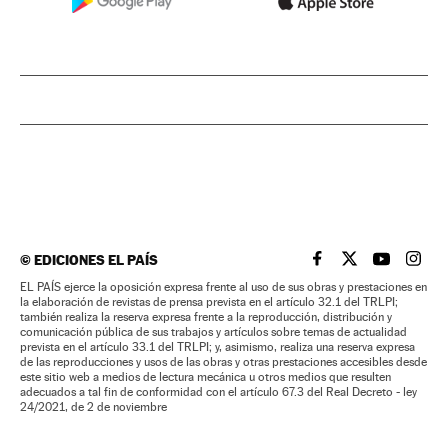
©
EDICIONES EL PAÍS
EL PAÍS BRASIL EN
EL PAÍS BRASI
EL PAÍS B
EL PA
EL PAÍS ejerce la oposición expresa frente al uso de sus obras y prestaciones en
la elaboración de revistas de prensa prevista en el artículo 32.1 del TRLPI;
también realiza la reserva expresa frente a la reproducción, distribución y
comunicación pública de sus trabajos y artículos sobre temas de actualidad
prevista en el artículo 33.1 del TRLPI; y, asimismo, realiza una reserva expresa
de las reproducciones y usos de las obras y otras prestaciones accesibles desde
este sitio web a medios de lectura mecánica u otros medios que resulten
adecuados a tal fin de conformidad con el artículo 67.3 del Real Decreto - ley
24/2021, de 2 de noviembre