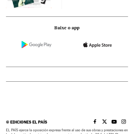
Baixe o app
©
EDICIONES EL PAÍS
EL PAÍS BRASIL EN
EL PAÍS BRASI
EL PAÍS B
EL PA
EL PAÍS ejerce la oposición expresa frente al uso de sus obras y prestaciones en