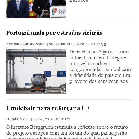
Portugal anda por estradas vicinais
ANTONIO JIMÉNEZ BARCA
|
Boliqueme
|
APR 28, 2014 - 20:55
EDT
Duas vias no Algarve – uma
autoestrada sem tráfego e
uma velha rodovia
congestionada – simbolizam
a dificuldade do país em tirar
proveito dos seus recursos
Um debate para reforçar a UE
EL PAÍS
|
Madrid
|
FEB 26, 2014 - 18:50
EST
O Instituto Berggruen estimula a reflexão sobre o futuro
do projeto europeu com um fórum do qual participarão
os primeiros-ministros da Espanha e de Portugal