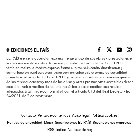
©
EDICIONES EL PAÍS
EL PAÍS BRASIL EN
EL PAÍS BRASI
EL PAÍS B
EL PA
EL PAÍS ejerce la oposición expresa frente al uso de sus obras y prestaciones en
la elaboración de revistas de prensa prevista en el artículo 32.1 del TRLPI;
también realiza la reserva expresa frente a la reproducción, distribución y
comunicación pública de sus trabajos y artículos sobre temas de actualidad
prevista en el artículo 33.1 del TRLPI; y, asimismo, realiza una reserva expresa
de las reproducciones y usos de las obras y otras prestaciones accesibles desde
este sitio web a medios de lectura mecánica u otros medios que resulten
adecuados a tal fin de conformidad con el artículo 67.3 del Real Decreto - ley
24/2021, de 2 de noviembre
Contacto
Venta de contenidos
Aviso legal
Política cookies
Política de privacidad
Mapa
Suscripciones EL PAÍS
Suscripciones empresas
RSS
Índice
Noticias de hoy