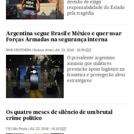
decisão de exigir
responsabilidade do Estado
pela tragédia
Argentina segue Brasil e México e quer usar
Forças Armadas na segurança interna
MAR CENTENERA
|
Buenos Aires
|
JUL 23, 2018 - 18:39
EDT
O presidente argentino
anuncia que militares
prestarão apoio logístico na
fronteira e protegerão alvos
estratégicos
Os quatro meses de silêncio de um brutal
crime político
F.B
|
São Paulo
|
JUL 22, 2018 - 14:10
EDT