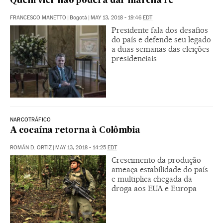
Quem vier não poderá dar marcha ré”
FRANCESCO MANETTO
|
Bogotá
|
MAY 13, 2018 - 19:46
EDT
Presidente fala dos desafios
do país e defende seu legado
a duas semanas das eleições
presidenciais
NARCOTRÁFICO
A cocaína retorna à Colômbia
ROMÁN D. ORTIZ
|
MAY 13, 2018 - 14:25
EDT
Crescimento da produção
ameaça estabilidade do país
e multiplica chegada da
droga aos EUA e Europa