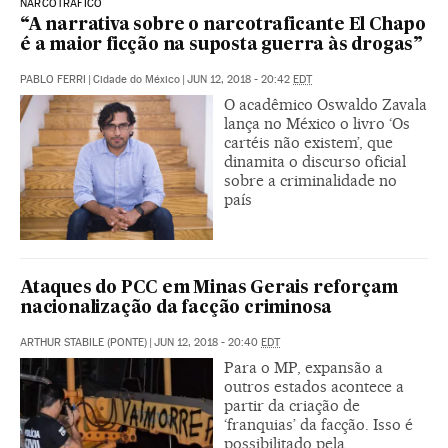
NARCOTRÁFICO
“A narrativa sobre o narcotraficante El Chapo
é a maior ficção na suposta guerra às drogas”
PABLO FERRI
|
Cidade do México
|
JUN 12, 2018 - 20:42
EDT
O acadêmico Oswaldo Zavala
lança no México o livro ‘Os
cartéis não existem’, que
dinamita o discurso oficial
sobre a criminalidade no
país
Ataques do PCC em Minas Gerais reforçam
nacionalização da facção criminosa
ARTHUR STABILE (PONTE)
|
JUN 12, 2018 - 20:40
EDT
Para o MP, expansão a
outros estados acontece a
partir da criação de
‘franquias’ da facção. Isso é
possibilitado pela