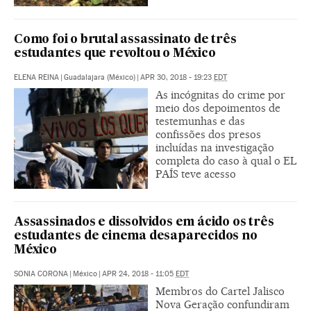
Como foi o brutal assassinato de três
estudantes que revoltou o México
ELENA REINA
|
Guadalajara (México)
|
APR 30, 2018 - 19:23
EDT
As incógnitas do crime por
meio dos depoimentos de
testemunhas e das
confissões dos presos
incluídas na investigação
completa do caso à qual o EL
PAÍS teve acesso
Assassinados e dissolvidos em ácido os três
estudantes de cinema desaparecidos no
México
SONIA CORONA
|
México
|
APR 24, 2018 - 11:05
EDT
Membros do Cartel Jalisco
Nova Geração confundiram