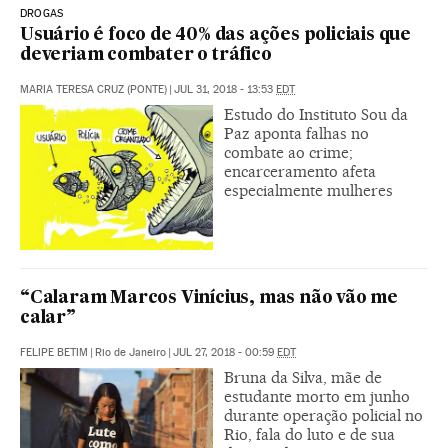
DROGAS
Usuário é foco de 40% das ações policiais que
deveriam combater o tráfico
MARIA TERESA CRUZ (PONTE)
|
JUL 31, 2018 - 13:53
EDT
Estudo do Instituto Sou da
Paz aponta falhas no
combate ao crime;
encarceramento afeta
especialmente mulheres
“Calaram Marcos Vinícius, mas não vão me
calar”
FELIPE BETIM
|
Rio de Janeiro
|
JUL 27, 2018 - 00:59
EDT
Bruna da Silva, mãe de
estudante morto em junho
durante operação policial no
Rio, fala do luto e de sua