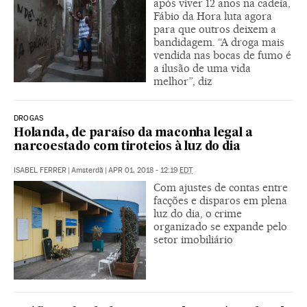
após viver 12 anos na cadeia,
Fábio da Hora luta agora
para que outros deixem a
bandidagem. “A droga mais
vendida nas bocas de fumo é
a ilusão de uma vida
melhor”, diz
DROGAS
Holanda, de paraíso da maconha legal a
narcoestado com tiroteios à luz do dia
ISABEL FERRER
|
Amsterdã
|
APR 01, 2018 - 12:19
EDT
Com ajustes de contas entre
facções e disparos em plena
luz do dia, o crime
organizado se expande pelo
setor imobiliário