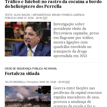
Tráfico e futebol: no rastro da cocaína a bordo
do helicóptero dos Perrella
TEXTO: ALICE MACIEL | INFOGRÁFICOS: BRUNO FONSECA (AGÊNCIA
PÚBLICA)
|
MAR 27, 2018 - 19:30
EDT
Investigação sobre
presidente eleito da
Ferroviária capixaba, preso
em flagrante por tráfico,
mostra ligações com
quadrilha envolvida no
transporte da droga
apreendida em 2013
CRISE DE SEGURANÇA PÚBLICA NO BRASIL
Fortaleza sitiada
TALITA BEDINELLI
|
Fortaleza
|
MAR 26, 2018 - 15:08
EDT
Guerra entre facções nas
periferias da capital cearense
expulsa moradores de casa,
provoca a mudança de
crianças da escola e faz o