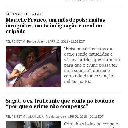
CASO MARIELLE FRANCO
Marielle Franco, um mês depois: muitas
incógnitas, muita indignação e nenhum
culpado
FELIPE BETIM
|
Rio de Janeiro
|
APR 13, 2018 - 12:32
EDT
"Existem vários fatos que
estão sendo estudados e
vários indícios que apontam
para que o crime possa ter
uma solução", afirma o
comando da intervenção
militar no Rio
Sagat, o ex-traficante que conta no Youtube
“por que o crime não compensa”
FELIPE BETIM
/
ALAN LIMA
|
Rio de Janeiro
|
APR 01, 2018 - 20:11
EDT
Com duas balas no corpo e