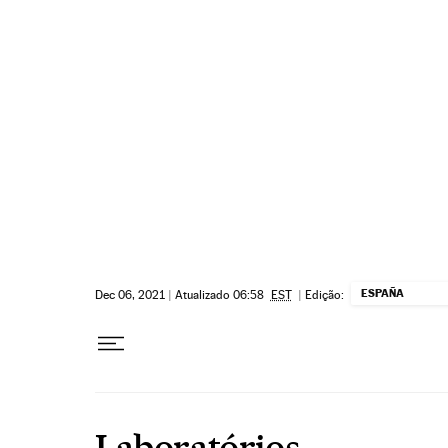
Pular para o conteúdo
ESPAÑA
Dec 06, 2021
|
Atualizado 06:58
EST
|
Edição:
Laboratórios