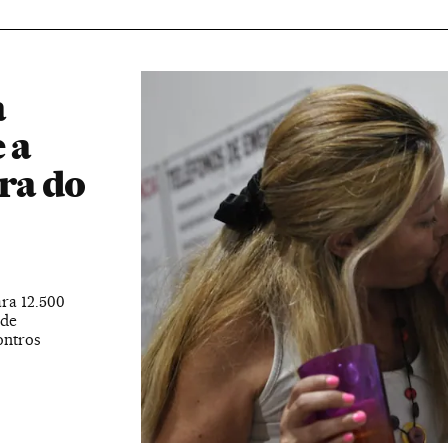
a
 a
ra do
ara 12.500
 de
ontros