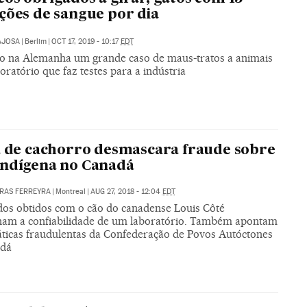
ções de sangue por dia
AJOSA
|
Berlim
|
OCT 17, 2019 - 10:17
EDT
o na Alemanha um grande caso de maus-tratos a animais
ratório que faz testes para a indústria
a de cachorro desmascara fraude sobre
indígena no Canadá
RAS FERREYRA
|
Montreal
|
AUG 27, 2018 - 12:04
EDT
dos obtidos com o cão do canadense Louis Côté
nam a confiabilidade de um laboratório. Também apontam
áticas fraudulentas da Confederação de Povos Autóctones
adá