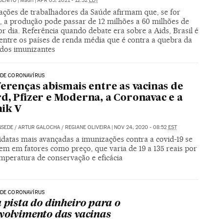
BENITO
|
Madri
|
APR 05, 2021 - 12:32
EDT
ações de trabalhadores da Saúde afirmam que, se for
a, a produção pode passar de 12 milhões a 60 milhões de
r dia. Referência quando debate era sobre a Aids, Brasil é
 entre os países de renda média que é contra a quebra da
 dos imunizantes
 DE CORONAVÍRUS
ferenças abismais entre as vacinas de
d, Pfizer e Moderna, a Coronavac e a
ik V
NSEDE
/
ARTUR GALOCHA
/
REGIANE OLIVEIRA
|
NOV 24, 2020 - 08:52
EST
idatas mais avançadas a imunizações contra a covid-19 se
em em fatores como preço, que varia de 19 a 135 reais por
emperatura de conservação e eficácia
 DE CORONAVÍRUS
a pista do dinheiro para o
volvimento das vacinas