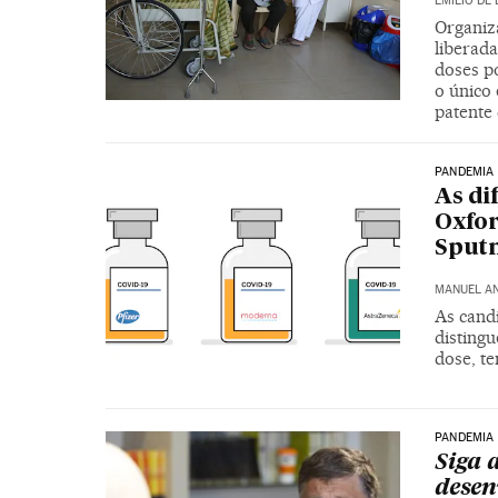
EMILIO DE 
Organiz
liberad
doses po
o único
patente
PANDEMIA
As di
Oxfor
Sputn
MANUEL A
As cand
distingu
dose, t
PANDEMIA
Siga 
desen