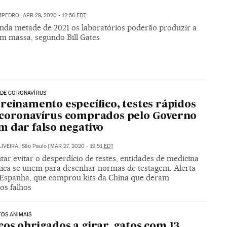
MPEDRO
|
APR 29, 2020 - 12:56
EDT
nda metade de 2021 os laboratórios poderão produzir a
em massa, segundo Bill Gates
 DE CORONAVÍRUS
reinamento específico, testes rápidos
 coronavírus comprados pelo Governo
 dar falso negativo
LIVEIRA
|
São Paulo
|
MAR 27, 2020 - 19:51
EDT
tar evitar o desperdício de testes, entidades de medicina
tica se unem para desenhar normas de testagem. Alerta
Espanha, que comprou kits da China que deram
os falhos
OS ANIMAIS
os obrigados a girar, gatos com 13