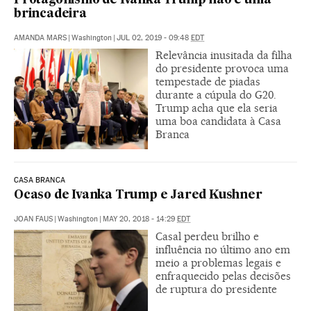
Protagonismo de Ivanka Trump não é uma
brincadeira
AMANDA MARS
|
Washington
|
JUL 02, 2019 - 09:48
EDT
Relevância inusitada da filha
do presidente provoca uma
tempestade de piadas
durante a cúpula do G20.
Trump acha que ela seria
uma boa candidata à Casa
Branca
CASA BRANCA
Ocaso de Ivanka Trump e Jared Kushner
JOAN FAUS
|
Washington
|
MAY 20, 2018 - 14:29
EDT
Casal perdeu brilho e
influência no último ano em
meio a problemas legais e
enfraquecido pelas decisões
de ruptura do presidente