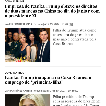
DONALD TRUMP
Empresa de Ivanka Trump obteve os direitos
de duas marcas na China no dia do jantar com
o presidente Xi
XAVIER FONTDEGLÒRIA
|
Pequim
|
APR 19, 2017 - 13:20
EDT
Filha de Trump atua como
assessora do presidente,
mas não é contratada pela
Casa Branca
GOVERNO TRUMP
Ivanka Trump inaugura na Casa Branca o
emprego de ‘primeira-filha’
JAN MARTÍNEZ AHRENS
|
Washington
|
MAR 30, 2017 - 10:45
EDT
Filha predileta de Trump
será assessora do presidente
e terá gabinete na Ala Oeste,