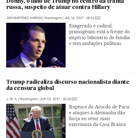
Donny, o filho de Trump no centro da trama
russa, suspeito de atuar contra Hillary
JAN MARTÍNEZ AHRENS
|
Washington
|
JUL 11, 2017 - 16:21
EDT
Exagerado e radical,
primogênito está à frente do
império bilionário da família
e tem ambições políticas
Trump radicaliza discurso nacionalista diante
da censura global
J. M. A.
|
Washington
|
JUN 02, 2017 - 18:19
EDT
Ruptura do Acordo de Paris
e ataques à Alemanha dão
força ao setor mais
extremista da Casa Branca