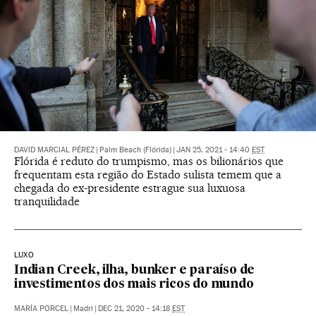
DAVID MARCIAL PÉREZ
|
Palm Beach (Flórida)
|
JAN 25, 2021 - 14:40
EST
Flórida é reduto do trumpismo, mas os bilionários que
frequentam esta região do Estado sulista temem que a
chegada do ex-presidente estrague sua luxuosa
tranquilidade
LUXO
Indian Creek, ilha, bunker e paraíso de
investimentos dos mais ricos do mundo
MARÍA PORCEL
|
Madri
|
DEC 21, 2020 - 14:18
EST