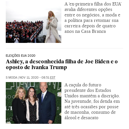
A ‘ex-primeira filha dos EUA’
avalia diferentes opções
entre os negócios, a moda e
a política para retomar sua
carreira depois de quatro
anos na Casa Branca
ELEIÇÕES EUA 2020
Ashley, a desconhecida filha de Joe Biden e o
oposto de Ivanka Trump
S MODA
|
NOV 11, 2020 - 08:51
EST
A caçula do futuro
presidente dos Estados
Unidos mantém a discrição.
Na juventude, foi detida em
até três ocasiões por posse
de maconha, consumo de
álcool e desacato